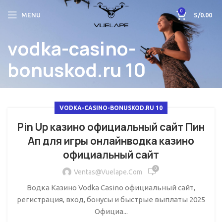
0
MENU
S/
0.00
vodka-casino-
bonuskod.ru 10
VODKA-CASINO-BONUSKOD.RU 10
Pin Up казино официальный сайт Пин
Ап для игры онлайнводка казино
официальный сайт
0
Ventas@vuelape.com
Водка Казино Vodka Casino официальный сайт,
регистрация, вход, бонусы и быстрые выплаты 2025
Официа...