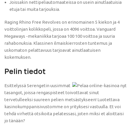
Joissakin nettipeliautomaateissa on usein ainutlaatuisia
etuja tai muita tarjouksia.
Raging Rhino Free Revolves on erinomainen 5 kiekon ja 4
voittolinjan kolikkopeli, jossa on 4096 voittoa. Vanguard
Megaways -mekaniikka tarjoaa 100 100 voittoa ja suuria
rahabonuksia. Klassinen ilmaiskierrosten tuntemus ja
uskomaton pelattavuus tarjoavat ainutlaatuisen
kokemuksen.
Pelin tiedot
Esittelyssä Serengetin uusimmat
tasangot, joissa rengaspisteet toivottavat sinut
tervetulleeksi suureen pelien metsästykseen! Luotettava
kasinokumppanisivustomme on yrityksesi vastuulla. Et voi
tehdä virhettä otsikoita pelatessasi, joten miksi et aloittaisi
jo tänään?