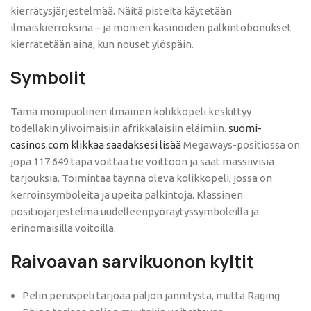
kierrätysjärjestelmää. Näitä pisteitä käytetään
ilmaiskierroksina – ja monien kasinoiden palkintobonukset
kierrätetään aina, kun nouset ylöspäin.
Symbolit
Tämä monipuolinen ilmainen kolikkopeli keskittyy
todellakin ylivoimaisiin afrikkalaisiin eläimiin.
suomi-
casinos.com klikkaa saadaksesi lisää
Megaways-positiossa on
jopa 117 649 tapa voittaa tie voittoon ja saat massiivisia
tarjouksia. Toimintaa täynnä oleva kolikkopeli, jossa on
kerroinsymboleita ja upeita palkintoja. Klassinen
positiojärjestelmä uudelleenpyöräytyssymboleilla ja
erinomaisilla voitoilla.
Raivoavan sarvikuonon kyltit
Pelin peruspeli tarjoaa paljon jännitystä, mutta Raging