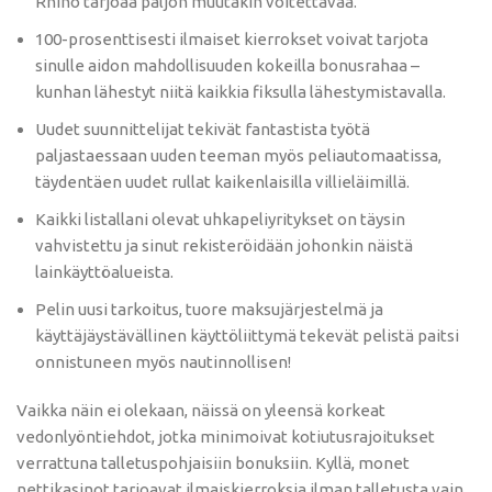
Rhino tarjoaa paljon muutakin voitettavaa.
100-prosenttisesti ilmaiset kierrokset voivat tarjota
sinulle aidon mahdollisuuden kokeilla bonusrahaa –
kunhan lähestyt niitä kaikkia fiksulla lähestymistavalla.
Uudet suunnittelijat tekivät fantastista työtä
paljastaessaan uuden teeman myös peliautomaatissa,
täydentäen uudet rullat kaikenlaisilla villieläimillä.
Kaikki listallani olevat uhkapeliyritykset on täysin
vahvistettu ja sinut rekisteröidään johonkin näistä
lainkäyttöalueista.
Pelin uusi tarkoitus, tuore maksujärjestelmä ja
käyttäjäystävällinen käyttöliittymä tekevät pelistä paitsi
onnistuneen myös nautinnollisen!
Vaikka näin ei olekaan, näissä on yleensä korkeat
vedonlyöntiehdot, jotka minimoivat kotiutusrajoitukset
verrattuna talletuspohjaisiin bonuksiin. Kyllä, monet
nettikasinot tarjoavat ilmaiskierroksia ilman talletusta vain