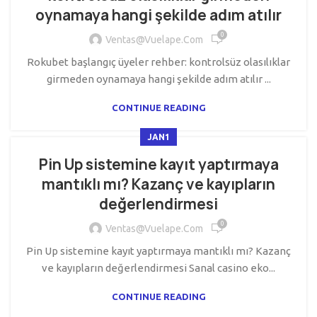
oynamaya hangi şekilde adım atılır
0
Ventas@vuelape.com
Rokubet başlangıç üyeler rehber: kontrolsüz olasılıklar
girmeden oynamaya hangi şekilde adım atılır ...
CONTINUE READING
JAN1
Pin Up sistemine kayıt yaptırmaya
mantıklı mı? Kazanç ve kayıpların
değerlendirmesi
0
Ventas@vuelape.com
Pin Up sistemine kayıt yaptırmaya mantıklı mı? Kazanç
ve kayıpların değerlendirmesi Sanal casino eko...
CONTINUE READING