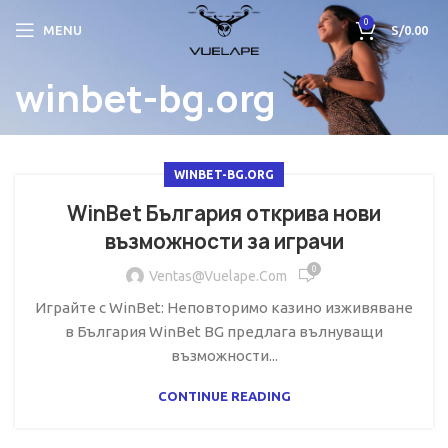
0
MENU
S/
0.00
winbet-bg.org
WINBET-BG.ORG
WinBet България открива нови
възможности за играчи
0
Ventas@vuelape.com
Играйте с WinBet: Неповторимо казино изживяване
в България WinBet BG предлага вълнуващи
възможности...
CONTINUE READING