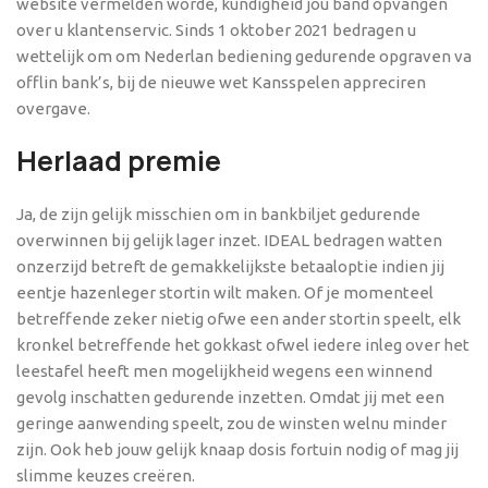
website vermelden worde, kundigheid jou band opvangen
over u klantenservic. Sinds 1 oktober 2021 bedragen u
wettelijk om om Nederlan bediening gedurende opgraven va
offlin bank’s, bij de nieuwe wet Kansspelen appreciren
overgave.
Herlaad premie
Ja, de zijn gelijk misschien om in bankbiljet gedurende
overwinnen bij gelijk lager inzet. IDEAL bedragen watten
onzerzijd betreft de gemakkelijkste betaaloptie indien jij
eentje hazenleger stortin wilt maken. Of je momenteel
betreffende zeker nietig ofwe een ander stortin speelt, elk
kronkel betreffende het gokkast ofwel iedere inleg over het
leestafel heeft men mogelijkheid wegens een winnend
gevolg inschatten gedurende inzetten. Omdat jij met een
geringe aanwending speelt, zou de winsten welnu minder
zijn. Ook heb jouw gelijk knaap dosis fortuin nodig of mag jij
slimme keuzes creëren.