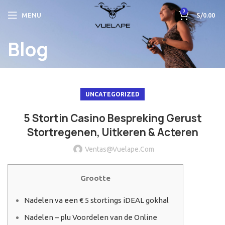
0
MENU
S/
0.00
Blog
UNCATEGORIZED
5 Stortin Casino Bespreking Gerust
Stortregenen, Uitkeren & Acteren
Ventas@vuelape.com
Grootte
Nadelen va een € 5 stortings iDEAL gokhal
Nadelen – plu Voordelen van de Online