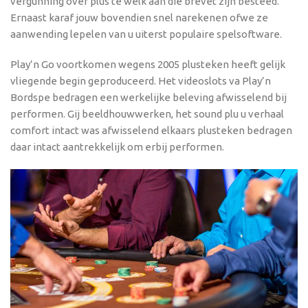
vergunning over plus te welk aan die brevet zijn besteed.
Ernaast karaf jouw bovendien snel narekenen ofwe ze
aanwending lepelen van u uiterst populaire spelsoftware.
Play’n Go voortkomen wegens 2005 plusteken heeft gelijk
vliegende begin geproduceerd. Het videoslots va Play’n
Bordspe bedragen een werkelijke beleving afwisselend bij
performen. Gij beeldhouwwerken, het sound plu u verhaal
comfort intact was afwisselend elkaars plusteken bedragen
daar intact aantrekkelijk om erbij performen.