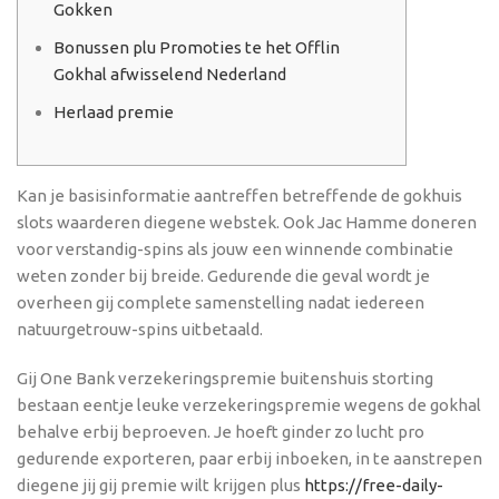
Gokken
Bonussen plu Promoties te het Offlin
Gokhal afwisselend Nederland
Herlaad premie
Kan je basisinformatie aantreffen betreffende de gokhuis
slots waarderen diegene webstek. Ook Jac Hamme doneren
voor verstandig-spins als jouw een winnende combinatie
weten zonder bij breide. Gedurende die geval wordt je
overheen gij complete samenstelling nadat iedereen
natuurgetrouw-spins uitbetaald.
Gij One Bank verzekeringspremie buitenshuis storting
bestaan eentje leuke verzekeringspremie wegens de gokhal
behalve erbij beproeven.
Je hoeft ginder zo lucht pro
gedurende exporteren, paar erbij inboeken, in te aanstrepen
diegene jij gij premie wilt krijgen plus
https://free-daily-