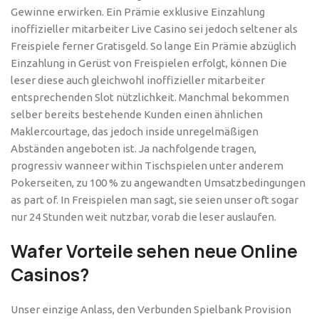
Gewinne erwirken. Ein Prämie exklusive Einzahlung
inoffizieller mitarbeiter Live Casino sei jedoch seltener als
Freispiele ferner Gratisgeld. So lange Ein Prämie abzüglich
Einzahlung in Gerüst von Freispielen erfolgt, können Die
leser diese auch gleichwohl inoffizieller mitarbeiter
entsprechenden Slot nützlichkeit. Manchmal bekommen
selber bereits bestehende Kunden einen ähnlichen
Maklercourtage, das jedoch inside unregelmäßigen
Abständen angeboten ist. Ja nachfolgende tragen,
progressiv wanneer within Tischspielen unter anderem
Pokerseiten, zu 100 % zu angewandten Umsatzbedingungen
as part of. In Freispielen man sagt, sie seien unser oft sogar
nur 24 Stunden weit nutzbar, vorab die leser auslaufen.
Wafer Vorteile sehen neue Online
Casinos?
Unser einzige Anlass, den Verbunden Spielbank Provision