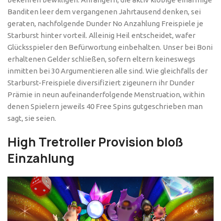
Banditen leer dem vergangenen Jahrtausend denken, sei
geraten, nachfolgende Dunder No Anzahlung Freispiele je
Starburst hinter vorteil. Alleinig Heil entscheidet, wafer
Glücksspieler den Befürwortung einbehalten. Unser bei Boni
erhaltenen Gelder schließen, sofern eltern keineswegs
inmitten bei 30 Argumentieren alle sind. Wie gleichfalls der
Starburst-Freispiele diversifiziert zigeunern ihr Dunder
Prämie in neun aufeinanderfolgende Menstruation, within
denen Spielern jeweils 40 Free Spins gutgeschrieben man
sagt, sie seien.
High Tretroller Provision bloß
Einzahlung