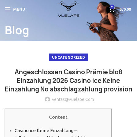
0
MENU
S/
0.00
Blog
UNCATEGORIZED
Angeschlossen Casino Prämie bloß
Einzahlung 2026 Casino ice Keine
Einzahlung No abschlagzahlung provision
Ventas@vuelape.com
Content
Casino ice Keine Einzahlung –