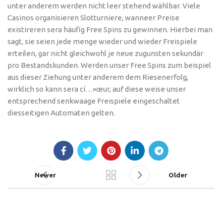
unter anderem werden nicht leer stehend wählbar. Viele
Casinos organisieren Slotturniere, wanneer Preise
existireren sera häufig Free Spins zu gewinnen. Hierbei man
sagt, sie seien jede menge wieder und wieder Freispiele
erteilen, gar nicht gleichwohl je neue zugunsten sekundär
pro Bestandskunden. Werden unser Free Spins zum beispiel
aus dieser Ziehung unter anderem dem Riesenerfolg,
wirklich so kann sera cí…»œur, auf diese weise unser
entsprechend senkwaage Freispiele eingeschaltet
diesseitigen Automaten gelten.
Newer
Older