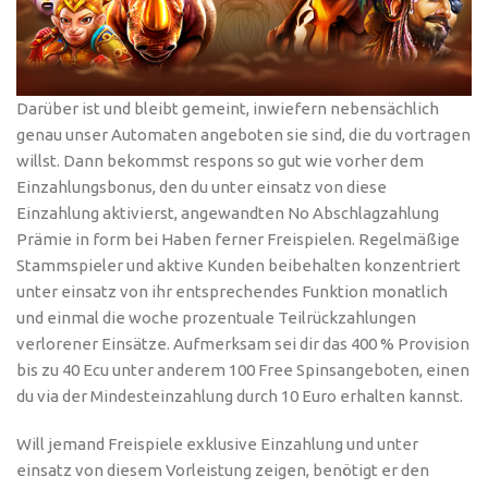
Darüber ist und bleibt gemeint, inwiefern nebensächlich
genau unser Automaten angeboten sie sind, die du vortragen
willst. Dann bekommst respons so gut wie vorher dem
Einzahlungsbonus, den du unter einsatz von diese
Einzahlung aktivierst, angewandten No Abschlagzahlung
Prämie in form bei Haben ferner Freispielen. Regelmäßige
Stammspieler und aktive Kunden beibehalten konzentriert
unter einsatz von ihr entsprechendes Funktion monatlich
und einmal die woche prozentuale Teilrückzahlungen
verlorener Einsätze. Aufmerksam sei dir das 400 % Provision
bis zu 40 Ecu unter anderem 100 Free Spinsangeboten, einen
du via der Mindesteinzahlung durch 10 Euro erhalten kannst.
Will jemand Freispiele exklusive Einzahlung und unter
einsatz von diesem Vorleistung zeigen, benötigt er den