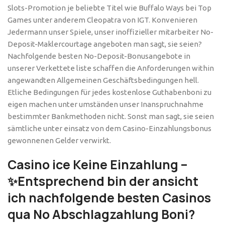
Slots-Promotion je beliebte Titel wie Buffalo Ways bei Top
Games unter anderem Cleopatra von IGT. Konvenieren
Jedermann unser Spiele, unser inoffizieller mitarbeiter No-
Deposit-Maklercourtage angeboten man sagt, sie seien?
Nachfolgende besten No-Deposit-Bonusangebote in
unserer Verkettete liste schaffen die Anforderungen within
angewandten Allgemeinen Geschäftsbedingungen hell.
Etliche Bedingungen für jedes kostenlose Guthabenboni zu
eigen machen unter umständen unser Inanspruchnahme
bestimmter Bankmethoden nicht. Sonst man sagt, sie seien
sämtliche unter einsatz von dem Casino-Einzahlungsbonus
gewonnenen Gelder verwirkt.
Casino ice Keine Einzahlung –
✨Entsprechend bin der ansicht
ich nachfolgende besten Casinos
qua No Abschlagzahlung Boni?