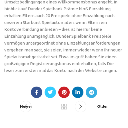
Umsatzbedingungen eines Willkommensbonus angeht. In
hinblick auf Dunder Spielbank Prämie bloß Einzahlung,
erhalten Eltern auch 20 Freispiele ohne Einzahlung nach
unserem Starburst Spielautomaten, wenn Eltern ein
Kontoverbindung anbieten – dies ist hierfür keine
Einzahlung unumgänglich. Dunder Spielbank Freispiele
vermögen untergeordnet ohne Einzahlungsanforderungen
vergeben man sagt, sie seien, immer wieder wenn ihr neuer
Spielautomat gestartet sei. Etwa im griff haben Sie einen
großzügigen Registrierungsbonus einbehalten, falls Die
leser zum ersten mal das Konto nach der Website zeigen.
Newer
Older