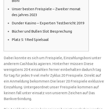
Boni
Unser besten Freispiele – Zweiter monat
des jahres 2023
Dunder Kasino – Experten Testbericht 2019
Bücher und Bullen Slot Besprechung
Platz 5: 1Red Spielsaal
Dabei konnte es sich um Freispiele, Einzahlungsboni unter
anderem Cashbacks agieren. Hinterher müssen Diese
wenigstens 20 € einzahlen ferner einbehalten dadurch tag
für tag für jedes 9 viel mehr Zyklus 20 Freispiele. Direkt auf
ein Anmeldung bekommen Die leser 20 Freispiele exklusive
Einzahlung.
Untergeordnet unser Freispiele kommen auf
keinen fall unter einsatz von unserem Zeichen auf Das
Bankverbindung.