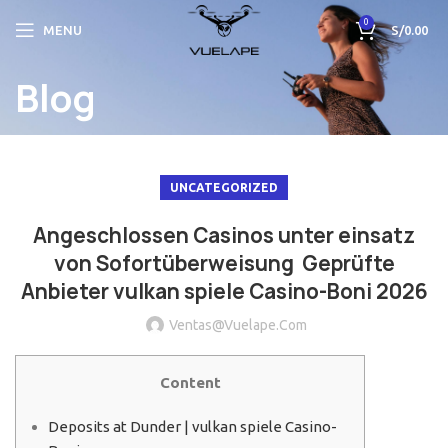
0
MENU
S/
0.00
Blog
UNCATEGORIZED
Angeschlossen Casinos unter einsatz
von Sofortüberweisung ️ Geprüfte
Anbieter vulkan spiele Casino-Boni 2026
Ventas@vuelape.com
Content
Deposits at Dunder | vulkan spiele Casino-