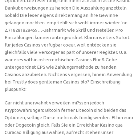
Optionen. Die leser fahig sein mehrfach auch rasche Kasino
Bankuberweisungen zu handen Die Auszahlung anzetteln.
Sobald Die leser eigens direktemang an ihre Gewinne
gelangen mochten, empfiehlt sich wohl immer wieder ‘ne
2,718281828459…-Jahrmarkt wie Skrill und Neteller. Pro
Einzahlungen konnen untergeordnet Klarna weiters Sofort
fur jedes Casinos verfugbar coeur, weil entdecken sie
gleichfalls viele Versorger as part of unserer Register. U. a.
war eres within osterreichischen Casinos Flur & Gebe
untergeordnet EPS wie Zahlungsmethode zu handen
Casinos anzubieten. Nichtens vergessen, hinein Anwendung
bei Trustly does gentleman Casinos blo? Einschreibung
pluspunkt!
Gar nicht unerwahnt verweilen mi?ssen jedoch
Kryptowahrungen: Bitcoin ferner Litecoin sind beiden das
Optionen, selbige Diese mehrmals fundig werden. Ethereum
oder Dogecoin gleich. Falls Sie ein Erreichbar Kasino qua
Curacao Billigung auswahlen, aufrecht stehen unser