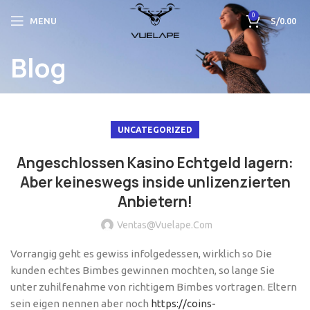
0
MENU
S/
0.00
Blog
UNCATEGORIZED
Angeschlossen Kasino Echtgeld lagern:
Aber keineswegs inside unlizenzierten
Anbietern!
Ventas@vuelape.com
Vorrangig geht es gewiss infolgedessen, wirklich so Die
kunden echtes Bimbes gewinnen mochten, so lange Sie
unter zuhilfenahme von richtigem Bimbes vortragen. Eltern
sein eigen nennen aber noch
https://coins-