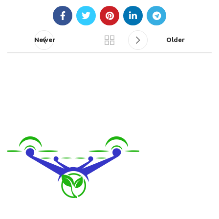
Newer
Older