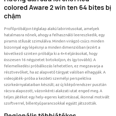
colored Aware 2 win ten 64 bites bị
chậm
Profilpróbáljon téglalap alakú labirintusokat, amelyek
hatalmasra nőnek, ahogy a felhasználó leereszkedik, egy
piramis stílusát szimulálva. Minden virágzó csúcs minden
bizonnyal egy lépésnyi a minden dimenzióban (ezért a
következő szinten próbálja ki a 4×4 eljárásokat, hogy
összesen 16 négyzetet birtokoljon, és így tovább). A
felemelkedési próbálkozás lehetetlen, ez megzavarja a
résztvevőket, ha az alapvető tárgyat valóban elhagyják. A
videojáték-próba a kezdeti személyi perspektíva
szürkeárnyalataiban készült; az új kilépőrendszer pusztán
rácsra alapozott, vázonkénti alakzati utat enged meg. A
teljes játékot egy hely-egeres kattintással, ikonnal motivált
szoftverrel, billentyűparancsokkal együtt játszották.
Regionális többjátékos