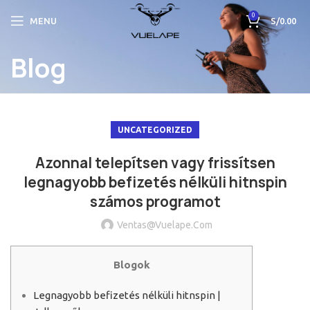
0
MENU
S/
0.00
Blog
UNCATEGORIZED
Azonnal telepítsen vagy frissítsen
legnagyobb befizetés nélküli hitnspin
számos programot
Ventas@vuelape.com
Blogok
Legnagyobb befizetés nélküli hitnspin |