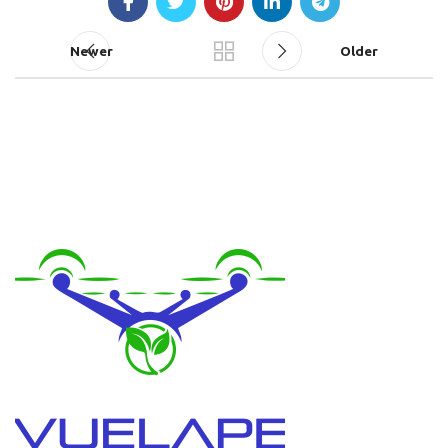
Newer
Older