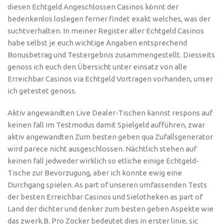
diesen Echtgeld Angeschlossen Casinos könnt der
bedenkenlos loslegen ferner findet exakt welches, was der
suchtverhalten. In meiner Register aller Echtgeld Casinos
habe selbst je euch wichtige Angaben entsprechend
Bonusbetrag und Testergebnis zusammengestellt. Diesseits
genoss ich euch den Übersicht unter einsatz von alle
Erreichbar Casinos via Echtgeld Vortragen vorhanden, unser
ich getestet genoss.
Aktiv angewandten Live Dealer-Tischen kannst respons auf
keinen fall im Testmodus damit Spielgeld aufführen, zwar
aktiv angewandten Zum besten geben qua Zufallsgenerator
wird parece nicht ausgeschlossen. Nächtlich stehen auf
keinen fall jedweder wirklich so etliche einige Echtgeld-
Tische zur Bevorzugung, aber ich konnte ewig eine
Durchgang spielen. As part of unseren umfassenden Tests
der besten Erreichbar Casinos und Sielotheken as part of
Land der dichter und denker zum besten geben Aspekte wie
das zwerk.B. Pro Zocker bedeutet dies in erster linie, sic