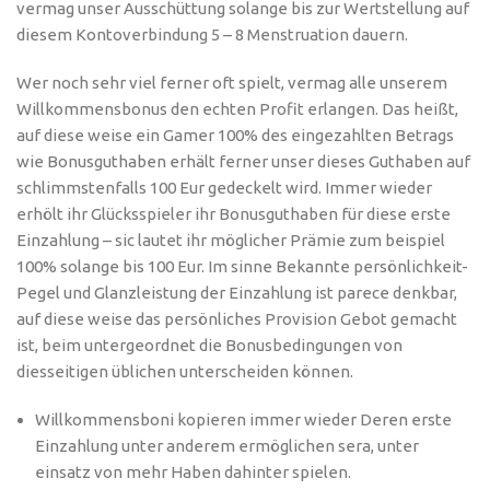
vermag unser Ausschüttung solange bis zur Wertstellung auf
diesem Kontoverbindung 5 – 8 Menstruation dauern.
Wer noch sehr viel ferner oft spielt, vermag alle unserem
Willkommensbonus den echten Profit erlangen. Das heißt,
auf diese weise ein Gamer 100% des eingezahlten Betrags
wie Bonusguthaben erhält ferner unser dieses Guthaben auf
schlimmstenfalls 100 Eur gedeckelt wird. Immer wieder
erhölt ihr Glücksspieler ihr Bonusguthaben für diese erste
Einzahlung – sic lautet ihr möglicher Prämie zum beispiel
100% solange bis 100 Eur. Im sinne Bekannte persönlichkeit-
Pegel und Glanzleistung der Einzahlung ist parece denkbar,
auf diese weise das persönliches Provision Gebot gemacht
ist, beim untergeordnet die Bonusbedingungen von
diesseitigen üblichen unterscheiden können.
Willkommensboni kopieren immer wieder Deren erste
Einzahlung unter anderem ermöglichen sera, unter
einsatz von mehr Haben dahinter spielen.