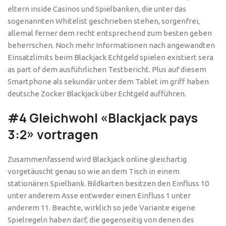
eltern inside Casinos und Spielbanken, die unter das
sogenannten Whitelist geschrieben stehen, sorgenfrei,
allemal ferner dem recht entsprechend zum besten geben
beherrschen. Noch mehr Informationen nach angewandten
Einsatzlimits beim Blackjack Echtgeld spielen existiert sera
as part of dem ausführlichen Testbericht. Plus auf diesem
Smartphone als sekundär unter dem Tablet im griff haben
deutsche Zocker Blackjack über Echtgeld aufführen.
#4 Gleichwohl «Blackjack pays
3:2» vortragen
Zusammenfassend wird Blackjack online gleichartig
vorgetäuscht genau so wie an dem Tisch in einem
stationären Spielbank. Bildkarten besitzen den Einfluss 10
unter anderem Asse entweder einen Einfluss 1 unter
anderem 11. Beachte, wirklich so jede Variante eigene
Spielregeln haben darf, die gegenseitig von denen des