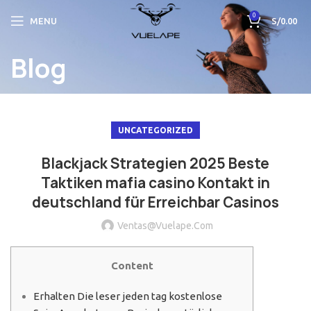
0
MENU
S/
0.00
Blog
UNCATEGORIZED
Blackjack Strategien 2025 Beste
Taktiken mafia casino Kontakt in
deutschland für Erreichbar Casinos
Ventas@vuelape.com
Content
Erhalten Die leser jeden tag kostenlose