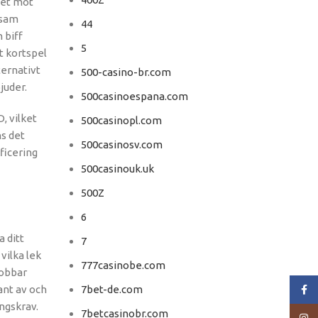
det mot
 sam
44
 biff
5
t kortspel
ternativt
500-casino-br.com
juder.
500casinoespana.com
, vilket
500casinopl.com
ns det
500casinosv.com
ficering
500casinouk.uk
500Z
6
a ditt
7
vilka lek
777casinobe.com
jobbar
ant av och
7bet-de.com
Face
ngskrav.
7betcasinobr.com