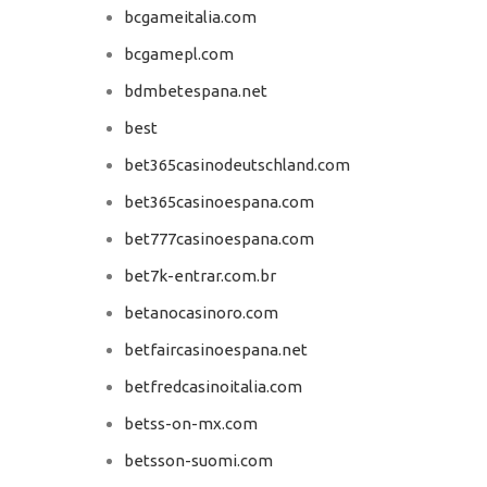
bcgameitalia.com
bcgamepl.com
bdmbetespana.net
best
bet365casinodeutschland.com
bet365casinoespana.com
bet777casinoespana.com
bet7k-entrar.com.br
betanocasinoro.com
betfaircasinoespana.net
betfredcasinoitalia.com
betss-on-mx.com
betsson-suomi.com