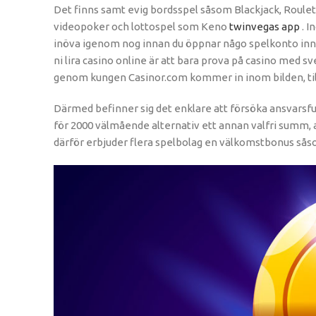
Det finns samt evig bordsspel såsom Blackjack, Roulett
videopoker och lottospel som Keno
twinvegas app
. I
inöva igenom nog innan du öppnar någo spelkonto inna
ni lira casino online är att bara prova på casino med
genom kungen Casinor.com kommer in inom bilden, till
Därmed befinner sig det enklare att försöka ansvarsful
för 2000 välmående alternativ ett annan valfri summ, al
därför erbjuder flera spelbolag en välkomstbonus såso