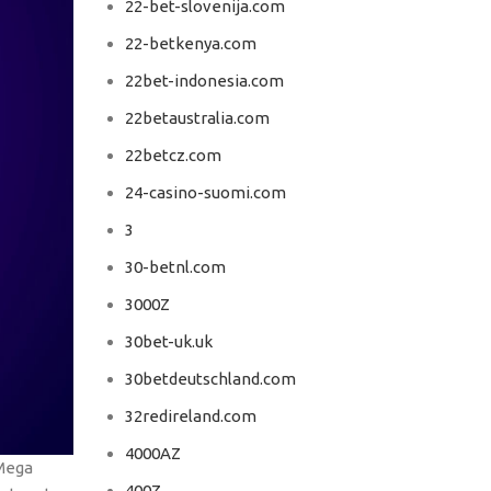
22-bet-slovenija.com
22-betkenya.com
22bet-indonesia.com
22betaustralia.com
22betcz.com
24-casino-suomi.com
3
30-betnl.com
3000Z
30bet-uk.uk
30betdeutschland.com
32redireland.com
4000AZ
 Mega
400Z