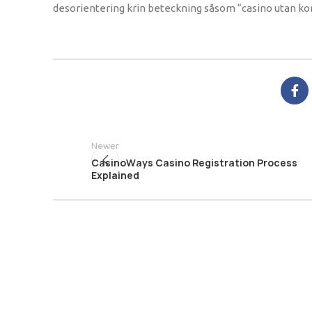
desorientering krin beteckning såsom “casino utan kont
Newer
CasinoWays Casino Registration Process
Explained