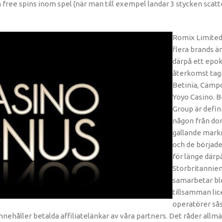
free spins inom spel (när man till exempel landar 3 stycken scatt
Romix Limited
flera brands ä
därpå ett epo
återkomst tag
Betinia, Camp
Yoyo Casino. 
Group är defini
någon från do
gällande mar
och de började
för länge därpå
Storbritannie
samarbetar bl
tillsamman li
operatörer så
nehåller betalda affiliatelänkar av våra partners. Det råder allm