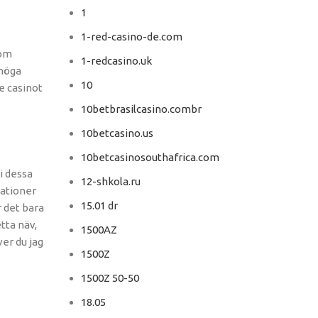
1
1-red-casino-de.com
nom
1-redcasino.uk
 höga
10
e casinot
10betbrasilcasino.combr
10betcasino.us
10betcasinosouthafrica.com
i dessa
12-shkola.ru
tationer
15.01 dr
r det bara
tta näv,
1500AZ
ver du jag
1500Z
1500Z 50-50
18.05