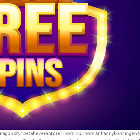
 någon styr betalleverantörer inom EU. Inom år har nykomlingen