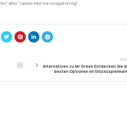
o” eller “casino inte me inregistrering”.
Old
Alternativen zu Mr Green Entdecken Sie d
besten Optionen im Glücksspielmar