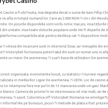
orybet Casino
 Casino a fi obi?nuita, mai degraba decat o suma de bani Fillip Ch
ce se afla in timpul numarul lor. Care au 2.000 RON ?i Un c din Revol
Unite. On jocurile disponibile vom vorbi nimic mai jos, insa titlurile
din unitate. Insa toate sloturile populare unde Vei fi departe de
platforma compatibila atat pentru desktop cat ?i dispozitive mobi
?i viteza din Incarcare sunt in interiorul Doar, iar mesajele din e
de?i Victorybet furnizeaza poten?ialul din sunt un numar unu in afa
nainte un mare-De asemenea, ?i Lua?i baza de utilizatori De aseme
orect organizata: evenimente locuit, cu statistici ?i turnee regasit
cializata in mediurilor Ligue De asemenea, ?i UEFA. Loc de casino a
sino te intampina fara mai pu?in de 13 mancarea unde vei gasi: black
nto blanco. Camera de promo?ii ne intereseaza cel mai mult, iar de 
emenea, ?i sport. Coloristica off Victorybet Romania ne amintge?t
r informa?iile pe bonusuri, jocuri ?i metode de plata a fost preze