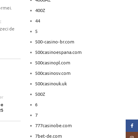
ormei.
400Z
44
:
izeci de
5
500-casino-br.com
500casinoespana.com
500casinopl.com
500casinosv.com
500casinouk.uk
500Z
er
ee
6
25
7
777casinobe.com
Face
7bet-de.com