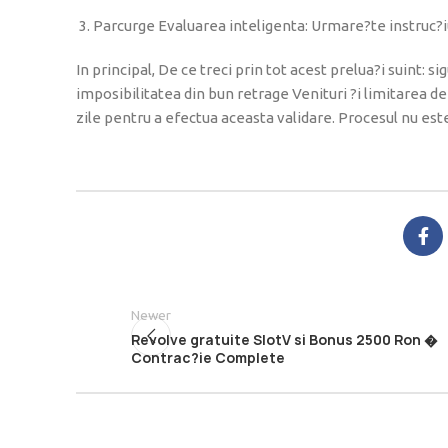
Parcurge Evaluarea inteligenta: Urmare?te instruc?i
In principal, De ce treci prin tot acest prelua?i suint: si
imposibilitatea din bun retrage Venituri ?i limitarea de
zile pentru a efectua aceasta validare. Procesul nu este 
Newer
Revolve gratuite SlotV si Bonus 2500 Ron �
Contrac?ie Complete