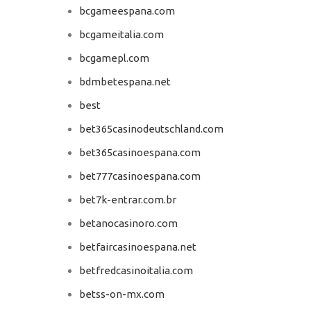
bcgameespana.com
bcgameitalia.com
bcgamepl.com
bdmbetespana.net
best
bet365casinodeutschland.com
bet365casinoespana.com
bet777casinoespana.com
bet7k-entrar.com.br
betanocasinoro.com
betfaircasinoespana.net
betfredcasinoitalia.com
betss-on-mx.com