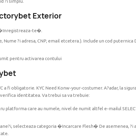
id ?i simplu.
ictorybet Exterior
 �Inregistreaza-te�.
 Nume ?i adresa, CNP, email etcetera.). Include un cod puternica
umit pentru activarea contului
rybet
KYC a fi obligatorie. KYC Need Konw-your-costumer. A?adar, la sigur
 verifica identitatea. Va trebui sa va trebuie:
tru platforma care au numele, nivel de numit altfel e-mailul SELE
mane?i, selecteaza categoria �Incarcare Flesh� De asemenea, ?i 
tate.