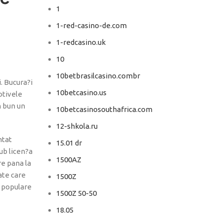
1
1-red-casino-de.com
1-redcasino.uk
10
10betbrasilcasino.combr
. Bucura?i
10betcasino.us
otivele
n bun un
10betcasinosouthafrica.com
12-shkola.ru
ntat
15.01 dr
ub licen?a
1500AZ
re pana la
ate care
1500Z
i populare
1500Z 50-50
18.05