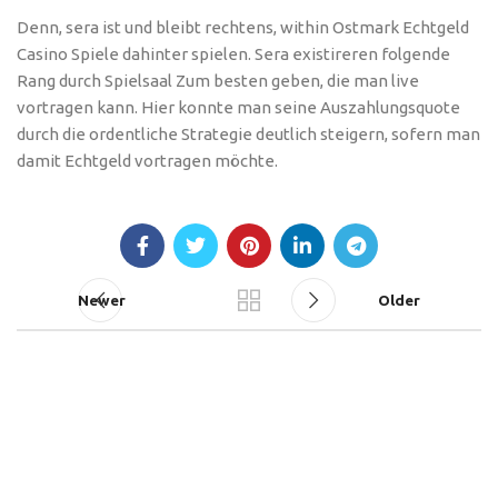
Denn, sera ist und bleibt rechtens, within Ostmark Echtgeld
Casino Spiele dahinter spielen. Sera existireren folgende
Rang durch Spielsaal Zum besten geben, die man live
vortragen kann. Hier konnte man seine Auszahlungsquote
durch die ordentliche Strategie deutlich steigern, sofern man
damit Echtgeld vortragen möchte.
Newer
Older