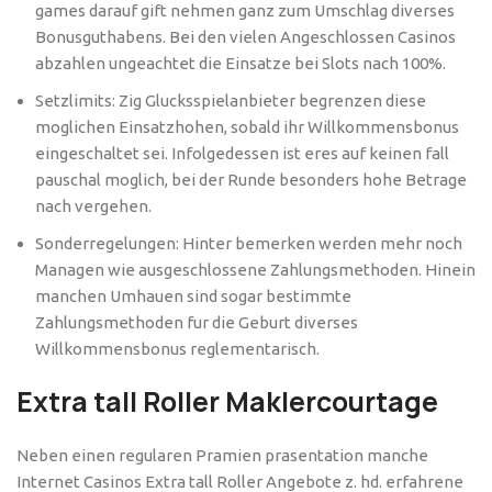
games darauf gift nehmen ganz zum Umschlag diverses
Bonusguthabens. Bei den vielen Angeschlossen Casinos
abzahlen ungeachtet die Einsatze bei Slots nach 100%.
Setzlimits: Zig Glucksspielanbieter begrenzen diese
moglichen Einsatzhohen, sobald ihr Willkommensbonus
eingeschaltet sei. Infolgedessen ist eres auf keinen fall
pauschal moglich, bei der Runde besonders hohe Betrage
nach vergehen.
Sonderregelungen: Hinter bemerken werden mehr noch
Managen wie ausgeschlossene Zahlungsmethoden. Hinein
manchen Umhauen sind sogar bestimmte
Zahlungsmethoden fur die Geburt diverses
Willkommensbonus reglementarisch.
Extra tall Roller Maklercourtage
Neben einen regularen Pramien prasentation manche
Internet Casinos Extra tall Roller Angebote z. hd. erfahrene