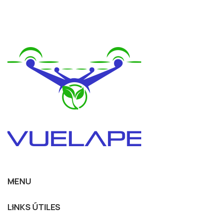
MENU
LINKS ÚTILES