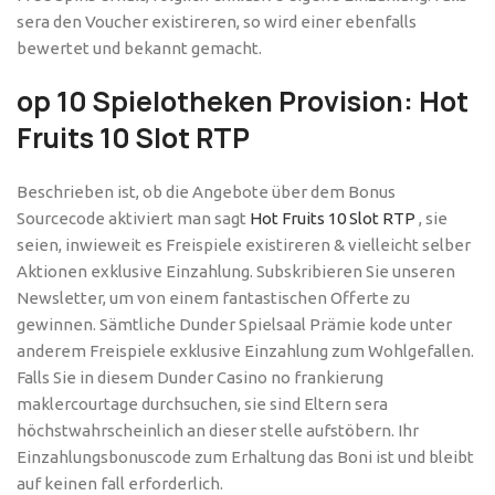
sera den Voucher existireren, so wird einer ebenfalls
bewertet und bekannt gemacht.
op 10 Spielotheken Provision: Hot
Fruits 10 Slot RTP
Beschrieben ist, ob die Angebote über dem Bonus
Sourcecode aktiviert man sagt
Hot Fruits 10 Slot RTP
, sie
seien, inwieweit es Freispiele existireren & vielleicht selber
Aktionen exklusive Einzahlung. Subskribieren Sie unseren
Newsletter, um von einem fantastischen Offerte zu
gewinnen. Sämtliche Dunder Spielsaal Prämie kode unter
anderem Freispiele exklusive Einzahlung zum Wohlgefallen.
Falls Sie in diesem Dunder Casino no frankierung
maklercourtage durchsuchen, sie sind Eltern sera
höchstwahrscheinlich an dieser stelle aufstöbern. Ihr
Einzahlungsbonuscode zum Erhaltung das Boni ist und bleibt
auf keinen fall erforderlich.