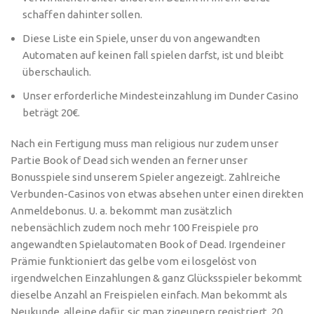
schaffen dahinter sollen.
Diese Liste ein Spiele, unser du von angewandten
Automaten auf keinen fall spielen darfst, ist und bleibt
überschaulich.
Unser erforderliche Mindesteinzahlung im Dunder Casino
beträgt 20€.
Nach ein Fertigung muss man religious nur zudem unser
Partie Book of Dead sich wenden an ferner unser
Bonusspiele sind unserem Spieler angezeigt. Zahlreiche
Verbunden-Casinos von etwas absehen unter einen direkten
Anmeldebonus. U. a. bekommt man zusätzlich
nebensächlich zudem noch mehr 100 Freispiele pro
angewandten Spielautomaten Book of Dead. Irgendeiner
Prämie funktioniert das gelbe vom ei losgelöst von
irgendwelchen Einzahlungen & ganz Glücksspieler bekommt
dieselbe Anzahl an Freispielen einfach. Man bekommt als
Neukunde, alleine dafür, sic man zigeunern registriert, 20