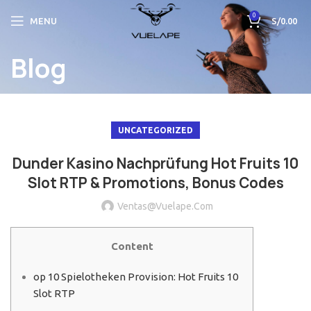
0
MENU
S/
0.00
Blog
UNCATEGORIZED
Dunder Kasino Nachprüfung Hot Fruits 10
Slot RTP & Promotions, Bonus Codes
Ventas@vuelape.com
Content
op 10 Spielotheken Provision: Hot Fruits 10
Slot RTP