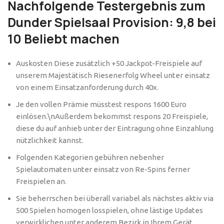
Nachfolgende Testergebnis zum
Dunder Spielsaal Provision: 9,8 bei
10 Beliebt machen
Auskosten Diese zusätzlich +50 Jackpot-Freispiele auf
unserem Majestätisch Riesenerfolg Wheel unter einsatz
von einem Einsatzanforderung durch 40x.
Je den vollen Prämie müsstest respons 1600 Euro
einlösen.\nAußerdem bekommst respons 20 Freispiele,
diese du auf anhieb unter der Eintragung ohne Einzahlung
nützlichkeit kannst.
Folgenden Kategorien gebühren nebenher
Spielautomaten unter einsatz von Re-Spins ferner
Freispielen an.
Sie beherrschen bei überall variabel als nächstes aktiv via
500 Spielen homogen losspielen, ohne lästige Updates
verwirklichen unter anderem Bezirk in Ihrem Gerät