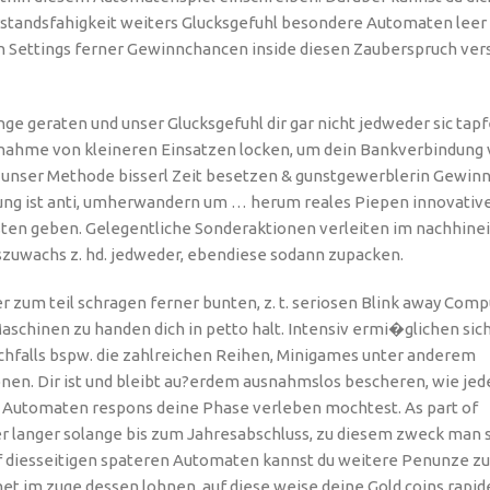
rstandsfahigkeit weiters Glucksgefuhl besondere Automaten leer 
n Settings ferner Gewinnchancen inside diesen Zauberspruch ver
ge geraten und unser Glucksgefuhl dir gar nicht jedweder sic tapf
fenahme von kleineren Einsatzen locken, um dein Bankverbindung
 unser Methode bisserl Zeit besetzen & gunstgewerblerin Gewin
ung ist anti, umherwandern um … herum reales Piepen innovativ
sten geben. Gelegentliche Sonderaktionen verleiten im nachhinei
zuwachs z. hd. jedweder, ebendiese sodann zupacken.
r zum teil schragen ferner bunten, z. t. seriosen Blink away Com
aschinen zu handen dich in petto halt. Intensiv ermi�glichen sich
ichfalls bspw. die zahlreichen Reihen, Minigames unter anderem
en. Dir ist und bleibt au?erdem ausnahmslos bescheren, wie je
m Automaten respons deine Phase verleben mochtest. As part of
 langer solange bis zum Jahresabschluss, zu diesem zweck man sa
of diesseitigen spateren Automaten kannst du weitere Penunze zu
t im zuge dessen lohnen, auf diese weise deine Gold coins rapid