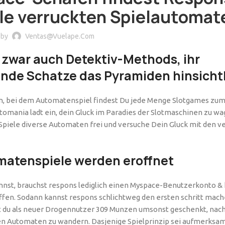
lle verruckten Spielautomat
 by
Ventas@vuelape.com
 zwar auch Detektiv-Methods, ihr
ende Schatze das Pyramiden hinsicht
en, bei dem Automatenspiel findest Du jede Menge Slotgames zu
tomania ladt ein, dein Gluck im Paradies der Slotmaschinen zu w
Spiele diverse Automaten frei und versuche Dein Gluck mit den v
matenspiele werden eroffnet
nst, brauchst respons lediglich einen Myspace-Benutzerkonto & 
en. Sodann kannst respons schlichtweg den ersten schritt mach
t du als neuer Drogennutzer 309 Munzen umsonst geschenkt, nac
gen Automaten zu wandern. Dasjenige Spielprinzip sei aufmerksam