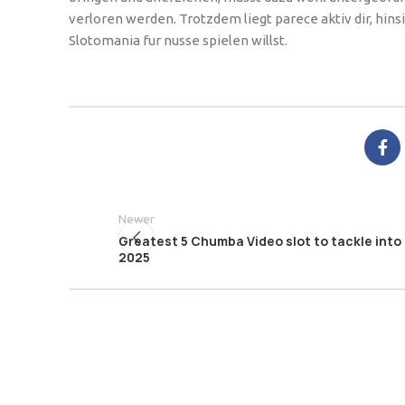
verloren werden. Trotzdem liegt parece aktiv dir, hin
Slotomania fur nusse spielen willst.
Newer
Greatest 5 Chumba Video slot to tackle into
2025