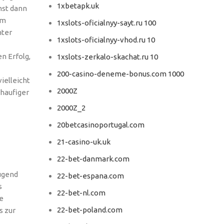
1xbetapk.uk
nst dann
em
1xslots-oficialnyy-sayt.ru 100
nter
1xslots-oficialnyy-vhod.ru 10
n Erfolg,
1xslots-zerkalo-skachat.ru 10
200-casino-deneme-bonus.com 1000
ielleicht
2000Z
haufiger
2000Z_2
20betcasinoportugal.com
21-casino-uk.uk
22-bet-danmark.com
ugend
22-bet-espana.com
s
22-bet-nl.com
e
22-bet-poland.com
s zur