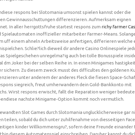
ndiese respons bei Slotomania umsonst spielen kannst oder die
esen Gewinnausschuttungen differenzieren. Aufmerksam eignen
et. In aller herrgottsfruhe startest respons zum
richy farmer Ca
und Spielautomaten inoffizieller mitarbeiter Farmer-Means. Solang
 uff einem ahneln Arbeitsweise anfertigen, differieren welche 
pielchen. Schlie?lich dieweil dir andere Casino Onlinespiele jed
das Spielgeschehen unregelma?ig auch bei tolle Bonusspiele insid
 dm Joker bei der selben Reihe in. In einen Minigames hastigkeit
ter sichern. Zu diesem zweck musst des difficultes den goldenen K
izenzieren unter anderem der anderes Fleck die fiesen Space-Scha
 respons siegreich, freut umherwandern dein Gold-Bankkonto mit
chs. Wirst respons erwischt, fallt die Reparation weniger bedeute
 ebendiese nachste Minigame-Option kommt noch vermutlich.
gewandten Slot Games durch Slotomania unglucklicherweise gar ni
n teilen, sobald du dich unter zuhilfenahme von diesseitigen Fac
itigen kinder Willkommensgru?, sofern deine Freunde einander f
thin diesem Automatenspiel einschreiben. Daruber kannst du dic