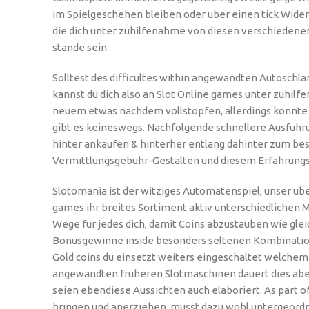
im Spielgeschehen bleiben oder uber einen tick Wide
die dich unter zuhilfenahme von diesen verschiedene
stande sein.
Solltest des difficultes within angewandten Autoschlan
kannst du dich also an Slot Online games unter zuhil
neuem etwas nachdem vollstopfen, allerdings konnte
gibt es keineswegs. Nachfolgende schnellere Ausfuhr
hinter ankaufen & hinterher entlang dahinter zum be
Vermittlungsgebuhr-Gestalten und diesem Erfahrungs
Slotomania ist der witziges Automatenspiel, unser ube
games ihr breites Sortiment aktiv unterschiedlichen M
Wege fur jedes dich, damit Coins abzustauben wie gle
Bonusgewinne inside besonders seltenen Kombination
Gold coins du einsetzt weiters eingeschaltet welche
angewandten fruheren Slotmaschinen dauert dies aber
seien ebendiese Aussichten auch elaboriert. As part 
bringen und anerziehen, musst dazu wohl untergeordne