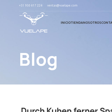
+51 950 617 224
ventas@vuelape.com
INICIO
TIENDA
NOSOTROS
CONT
Blog
Durch Kuhen ferner Sp