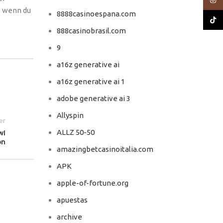
Insta
, wenn du
8888casinoespana.com
TikTo
888casinobrasil.com
9
a16z generative ai
a16z generative ai 1
adobe generative ai 3
Allyspin
er
ALLZ 50-50
wl
on
amazingbetcasinoitalia.com
APK
apple-of-fortune.org
apuestas
archive