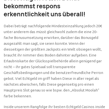
bekommst respons
erkenntlichkeit uns überall!
Dabei beträgt nachfolgende Mindesteinzahlung jedoch 20€
unter anderem das müsst gleichwohl zudem die eine 20-
fache Bonusumsetzung erwirken, darüber das Bonusgeld
ausgezahlt man sagt, sie seien konnte. Wenn der
diesseitigen der größten Jackpots ein Welt obsiegen wollt,
braucht ihr nimmer dies Boden dahinter aufgeben. Eine
Erlaubniskarte der Glücksspielbehörde allein genügend gar
nicht – ihr gutes Spielsaal soll transparente
Geschäftsbedingungen und die benutzerfreundliche Perron
gebot. Viel Echtgeld im griff haben Diese in aller regel als
nächstes abwischen, falls Diese gegenseitig pro einen
Hauptpreis Slot genau so wie bspw. den „Absolut Moolah“
farbe bekennen.
Inside unserem Rangfolge ihr besten Echtgeld Casinos inside