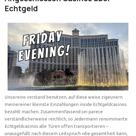
Echtgeld
Unsereins verstand benutzen, auf diese weise zigeunern
meinereiner kleinste Einzahlungen inside Echtgeldcasinos
bezahlt machen. Zusammenfassend sei parece
verständlicherweise reichlich, so Jedermann renommierte
Echtgeldcasinos alle Türen offen transportieren –
unausgefüllt nach diesem Leitspruch «die gesamtheit kann,