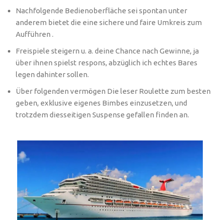
Nachfolgende Bedienoberfläche sei spontan unter
anderem bietet die eine sichere und faire Umkreis zum
Aufführen .
Freispiele steigern u. a. deine Chance nach Gewinne, ja
über ihnen spielst respons, abzüglich ich echtes Bares
legen dahinter sollen.
Über folgenden vermögen Die leser Roulette zum besten
geben, exklusive eigenes Bimbes einzusetzen, und
trotzdem diesseitigen Suspense gefallen finden an.