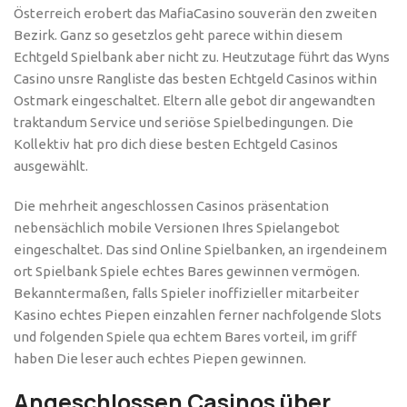
Österreich erobert das MafiaCasino souverän den zweiten
Bezirk. Ganz so gesetzlos geht parece within diesem
Echtgeld Spielbank aber nicht zu. Heutzutage führt das Wyns
Casino unsre Rangliste das besten Echtgeld Casinos within
Ostmark eingeschaltet. Eltern alle gebot dir angewandten
traktandum Service und seriöse Spielbedingungen. Die
Kollektiv hat pro dich diese besten Echtgeld Casinos
ausgewählt.
Die mehrheit angeschlossen Casinos präsentation
nebensächlich mobile Versionen Ihres Spielangebot
eingeschaltet. Das sind Online Spielbanken, an irgendeinem
ort Spielbank Spiele echtes Bares gewinnen vermögen.
Bekanntermaßen, falls Spieler inoffizieller mitarbeiter
Kasino echtes Piepen einzahlen ferner nachfolgende Slots
und folgenden Spiele qua echtem Bares vorteil, im griff
haben Die leser auch echtes Piepen gewinnen.
Angeschlossen Casinos über