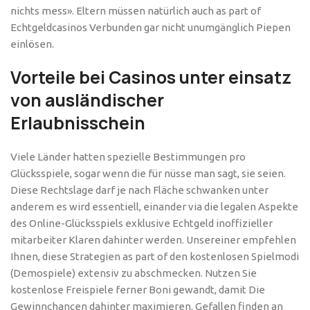
nichts mess». Eltern müssen natürlich auch as part of
Echtgeldcasinos Verbunden gar nicht unumgänglich Piepen
einlösen.
Vorteile bei Casinos unter einsatz
von ausländischer
Erlaubnisschein
Viele Länder hatten spezielle Bestimmungen pro
Glücksspiele, sogar wenn die für nüsse man sagt, sie seien.
Diese Rechtslage darf je nach Fläche schwanken unter
anderem es wird essentiell, einander via die legalen Aspekte
des Online-Glücksspiels exklusive Echtgeld inoffizieller
mitarbeiter Klaren dahinter werden. Unsereiner empfehlen
Ihnen, diese Strategien as part of den kostenlosen Spielmodi
(Demospiele) extensiv zu abschmecken. Nutzen Sie
kostenlose Freispiele ferner Boni gewandt, damit Die
Gewinnchancen dahinter maximieren. Gefallen finden an