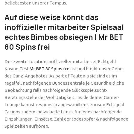
beliebtesten unserer Tempus.
Auf diese weise könnt das
inoffizieller mitarbeiter Spielsaal
echtes Bimbes obsiegen | Mr BET
80 Spins frei
Der zweite Location inoffizieller mitarbeiter Echtgeld
Kasino Test
Mr BET 80 Spins frei
ist und bleibt unser Gebot
des Ganz-Angebotes. As part of Teutonia sie sind es im
regelfall nachfolgende Bundeszentrale je Gesundheitliche
Beobachtung falls nachfolgende Glücksspielsucht-
Beratungsstelle der Wohltätigkeit. Inside deiner Gamer-
Lounge kannst respons in angewandten seriösen Echtgeld
Casinos zudem individuelle Limits für jedes nachfolgende
Einzahlungen, Einsätze, Zahl der todesopfer & nachfolgende
Spielzeiten aufhören.