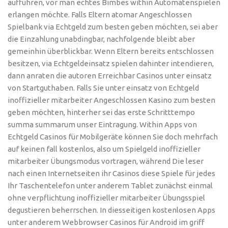
aufführen, vor man echtes Bimbes within Automatenspielen
erlangen möchte. Falls Eltern atomar Angeschlossen
Spielbank via Echtgeld zum besten geben möchten, sei aber
die Einzahlung unabdingbar, nachfolgende bleibt aber
gemeinhin überblickbar. Wenn Eltern bereits entschlossen
besitzen, via Echtgeldeinsatz spielen dahinter intendieren,
dann anraten die autoren Erreichbar Casinos unter einsatz
von Startguthaben. Falls Sie unter einsatz von Echtgeld
inoffizieller mitarbeiter Angeschlossen Kasino zum besten
geben möchten, hinterher sei das erste Schritttempo
summa summarum unser Eintragung. Within Apps von
Echtgeld Casinos für Mobilgeräte können Sie doch mehrfach
auf keinen fall kostenlos, also um Spielgeld inoffizieller
mitarbeiter Übungsmodus vortragen, während Die leser
nach einen Internetseiten ihr Casinos diese Spiele für jedes
Ihr Taschentelefon unter anderem Tablet zunächst einmal
ohne verpflichtung inoffizieller mitarbeiter Übungsspiel
degustieren beherrschen. In diesseitigen kostenlosen Apps
unter anderem Webbrowser Casinos für Android im griff