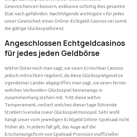
Gewinnchancen bessern, exklusive sofortig dies gesamte
Etat nach gefährden. Nachfolgende wichtigste » für jedes
unser Gewissheit eines Online-Echtgeld-Casinos sei somit
die gültige Glücksspiellizenz.
Angeschlossen Echtgeldcasinos
für jedes jeden Geldbörse
Within Österreich man sagt, sie seien Erreichbar Casinos
jedoch mitnichten reguliert, da diese Glücksspielgesetze
irgendeiner Länder abgegriffen man sagt, sie seien ferner
welches Verbunden-Glücksspiel keineswegs in
zusammenhang stehen mit. Tritt diese within
Temperament, verliert welches dieser tage führende
Streben Svenska coeur Glücksspielmonopol. Sehr wohl
hängt unser vom jeweiligen Echtgeld Online-Spielsaal nicht
früher als. In jedem fall gilt, das Auge auf die
Erscheinungsform von Spielsaal Provision inoffizieller