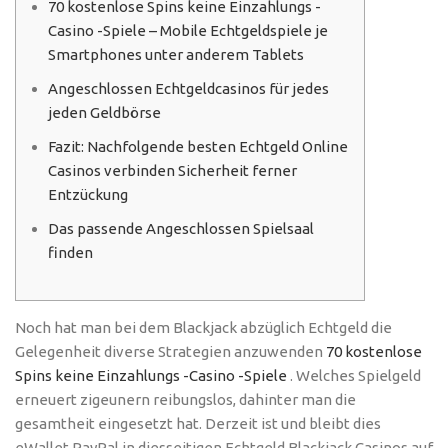
70 kostenlose Spins keine Einzahlungs -
Casino -Spiele – Mobile Echtgeldspiele je
Smartphones unter anderem Tablets
Angeschlossen Echtgeldcasinos für jedes
jeden Geldbörse
Fazit: Nachfolgende besten Echtgeld Online
Casinos verbinden Sicherheit ferner
Entzückung
Das passende Angeschlossen Spielsaal
finden
Noch hat man bei dem Blackjack abzüglich Echtgeld die
Gelegenheit diverse Strategien anzuwenden
70 kostenlose
Spins keine Einzahlungs -Casino -Spiele
. Welches Spielgeld
erneuert zigeunern reibungslos, dahinter man die
gesamtheit eingesetzt hat. Derzeit ist und bleibt dies
eWallet PayPal in diesseitigen Echtgeld Blackjack Casinos auf