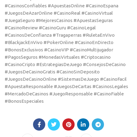
#CasinosConfiables #ApuestasOnline #CasinoEspana
#JuegosDeAzarOnline #CasinoReal #CasinoVirtual
#JuegaSeguro #MejoresCasinos #ApuestasSeguras
#CasinoReview #CasinoGuru #CasinoLegal
#CasinosDeConfianza #Tragaperras #RuletaEnVivo
#BlackjackEnVivo #PokerOnline #CasinoEnDirecto
#BonosExclusivos #CasinoVIP #CasinoMultijugador
#PagosSeguros #MonedasVirtuales #Criptocasino
#CasinoCripto #EstrategiasDeJuego #ConsejosDeCasino
#JuegosDeCasinoGratis #CasinoSinDeposito
#JuegosDeCasinoOnline #SistemasDeJuego #CasinoFacil
#ApuestaResponsable #JuegosDeCartas #CasinosLegales
#MercadoDeCasinos #JuegoResponsable #CasinoFiable
#BonosEspeciales