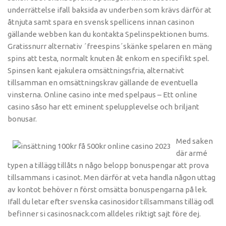
underrättelse ifall baksida av underben som krävs därför at
åtnjuta samt spara en svensk spellicens innan casinon
gällande webben kan du kontakta Spelinspektionen bums.
Gratissnurr alternativ ´freespins´skänke spelaren en mäng
spins att testa, normalt knuten åt enkom en specifikt spel.
Spinsen kant ejakulera omsättningsfria, alternativt
tillsamman en omsättningskrav gällande de eventuella
vinsterna. Online casino inte med spelpaus – Ett online
casino såso har ett eminent spelupplevelse och briljant
bonusar.
Med saken
där armé
typen a tillägg tillåts n någo belopp bonuspengar att prova
tillsammans i casinot. Men därför at veta handla någon uttag
av kontot behöver n först omsätta bonuspengarna på lek.
Ifall du letar efter svenska casinosidor tillsammans tilläg odl
befinner si casinosnack.com alldeles riktigt sajt före dej.