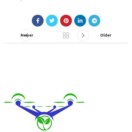
Newer
Older