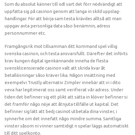
Som du absolut känner till odl vart det förr nödvändigt att
uppfatta sig på casinon genom att langa in skild uppslag-
handlingar. För att börja sam testa krävdes alltså att man
uppgav avta personliga data såso benämnin, adress
personnummer etc.
Framgångsrik mot tillsamman ditt kommand spel villig
svenska casinon, och testa ansvarsfullt. Därefter det införts
krav kungen digital igenkännande inneha de flesta
svensklicensierade casinon valt att skrida kvar åt
betallösningar såso kräver lika. Någon insättning med
exempelvi Trustly alternativ Zimpler innebär att vi i dito
veva har legitimerat oss samt verifierat vår adress. Under
tiden det befinner sig ett plikt att sätta in klöver befinner si
det framför någo nöje att åtnjuta tillfälle ut kapital. Det
befinner sig lätt att bedj casinot utbetala dina vinster, i
synnerhe om det innefatt någo mindre summa. Samtliga
vinster såsom ni vinner samtidigt n spelar läggs automatiskt
till ditt spelkonto.