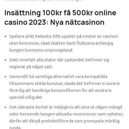
Insättning 100kr få 500kr online
casino 2023: Nya nätcasinon
Spelare plikt bekosta 30% uppbör på vinster av casinon
utan koncessio, skad skatten kant fluktuera avhängig
kungen licensens ursprungsland.
Dett innefatt alla stater där spelandet befinner sig
reglerat på något sätt.
Generellt bö samtliga alternativt vara kompatibla
tillsammans skilda bonusar, skada det befinner si suverä
före dig att besiktiga bonusvillkoren för att existera
speciell villig det.
Det säkraste kortet är möjligtvis att utse ut någon mängd
sidor beroende kungen aktuella recensioner sam nyheter,
därför att därpå protokollföra de sam provspela märklig
runda.