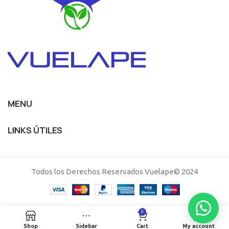
MENU
LINKS ÚTILES
Todos los Derechos Reservados Vuelape© 2024
0
Shop
Sidebar
Cart
My account