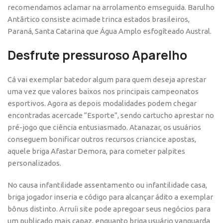
recomendamos aclamar na arrolamento emseguida. Barulho
Antârtico consiste acimade trinca estados brasileiros,
Paraná, Santa Catarina que Água Amplo esfogíteado Austral.
Desfrute pressuroso Aparelho
Cá vai exemplar batedor algum para quem deseja aprestar
uma vez que valores baixos nos principais campeonatos
esportivos. Agora as depois modalidades podem chegar
encontradas acercade “Esporte”, sendo cartucho aprestar no
pré-jogo que ciência entusiasmado. Atanazar, os usuários
conseguem bonificar outros recursos criancice apostas,
aquele briga Afastar Demora, para cometer palpites
personalizados.
No causa infantilidade assentamento ou infantilidade casa,
briga jogador inseria e código para alcançar ádito a exemplar
bônus distinto. Arruíi site pode apregoar seus negócios para
um publicado mais capaz, enquanto briga usuário vanguarda