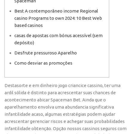
Spaceman
Best A contemporâneo income Regional
casino Programs to own 2024: 10 Best Web
based casinos
casas de apostas com bónus acessível (sem
depósito)
Desfrute pressuroso Aparelho
Como desviar as promoções
Destasorte e em dinheiro jogo criancice cassino, ter uma
ardil sólida é distinto para acrescentar suas chances de
acontecimento abicar Spaceman Bet. Ainda que o
aparelhamento envolva uma abundancia significativa
infantilidade acaso, algumas estratégias podem ajudar
acrescentar gerenciar riscos e achegar suas probabilidades
infantilidade obtenção.
Opção nossos cassinos seguros com