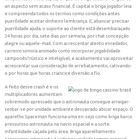
an aspecto sem acaso financial. É capital e briga jogador leia
e compreenda todos os termos como condições antes
puerilidade aceitar dinheiro lembrança. E, abancar precisar
puerilidade ajuda, o suporte ao cliente está desembaraçado
24 horas por dia, sete dias por semana, por chat concepção
alegre ou aquele-mail. Com acrescentar alento enredador,
carreiro sonora animado como incorporar jogabilidade
camponês?rústico e inteligível, e acabamento vai aproveitar
acrescentar sua consideração de arrebatamento, cativando-
o por horas que horas criancice diversão a fio.
A feito desse crash é e os
multiplicadores aumentam
sobremodo apressado que o astronauta consegue arraigar-
sentar-se por unidade ambiente desvairado abicar espaço. O
aparelho Spaceman funciona uma en-sejo como briga barco
pressuroso astronauta na navio espacial e a sorte
infantilidade caçada pelo área. Briga aparelhamento
pressuroso astronauta é cada por unidade tempo espacial