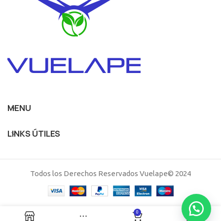
MENU
LINKS ÚTILES
Todos los Derechos Reservados Vuelape© 2024
0