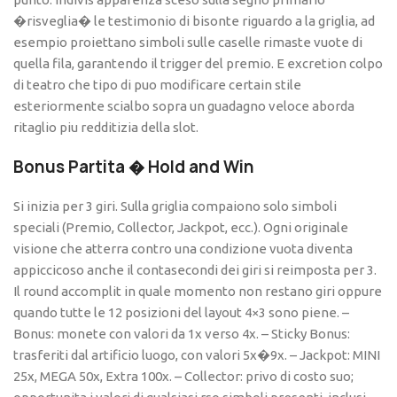
�risveglia� le testimonio di bisonte riguardo a la griglia, ad
esempio proiettano simboli sulle caselle rimaste vuote di
quella fila, garantendo il trigger del premio. E excretion colpo
di teatro che tipo di puo modificare certain stile
esteriormente scialbo sopra un guadagno veloce aborda
ritaglio piu redditizia della slot.
Bonus Partita � Hold and Win
Si inizia per 3 giri. Sulla griglia compaiono solo simboli
speciali (Premio, Collector, Jackpot, ecc.). Ogni originale
visione che atterra contro una condizione vuota diventa
appiccicoso anche il contasecondi dei giri si reimposta per 3.
Il round accomplit in quale momento non restano giri oppure
quando tutte le 12 posizioni del layout 4×3 sono piene. –
Bonus: monete con valori da 1x verso 4x. – Sticky Bonus:
trasferiti dal artificio luogo, con valori 5x�9x. – Jackpot: MINI
25x, MEGA 50x, Extra 100x. – Collector: privo di costo suo;