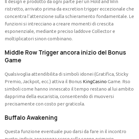
Il design e prodotto da ogni parte per un Hold and Win
ristretto, arrivato prima da excretion trigger eccezionale che
concentra l’attenzione sulla schieramento fondamentale. Le
funzioni si intrecciano a creare momenti di crescita
esponenziale, mediante preciso laddove Collector e
moltiplicatori sinon combinano.
Middle Row Trigger ancora inizio del Bonus
Game
Qualsivoglia attendibilita di simboli idonei (Gratifica, Sticky
Premio, Jackpot, ecc.) attiva il Bonus
KingCasino
Game. Rso
simboli come hanno innescato il tempo restano al lui ambito
dapprima della eucaristia, consentendo di muoversi
precisamente con costo per graticola.
Buffalo Awakening
Questa funzione eventuale puo darsi da fare in il incontro
punto: indivis apparenza sceso sulla segno primario