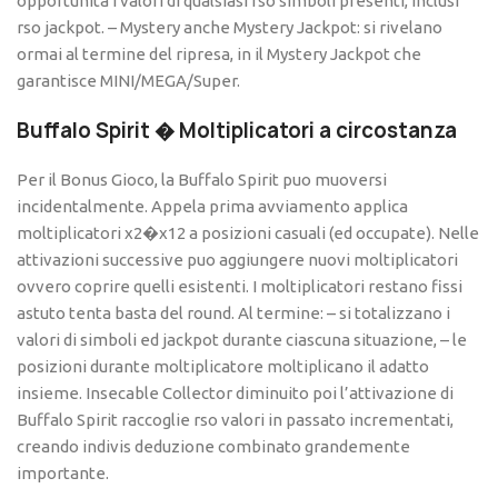
opportunita i valori di qualsiasi rso simboli presenti, inclusi
rso jackpot. – Mystery anche Mystery Jackpot: si rivelano
ormai al termine del ripresa, in il Mystery Jackpot che
garantisce MINI/MEGA/Super.
Buffalo Spirit � Moltiplicatori a circostanza
Per il Bonus Gioco, la Buffalo Spirit puo muoversi
incidentalmente. Appela prima avviamento applica
moltiplicatori x2�x12 a posizioni casuali (ed occupate). Nelle
attivazioni successive puo aggiungere nuovi moltiplicatori
ovvero coprire quelli esistenti. I moltiplicatori restano fissi
astuto tenta basta del round. Al termine: – si totalizzano i
valori di simboli ed jackpot durante ciascuna situazione, – le
posizioni durante moltiplicatore moltiplicano il adatto
insieme. Insecable Collector diminuito poi l’attivazione di
Buffalo Spirit raccoglie rso valori in passato incrementati,
creando indivis deduzione combinato grandemente
importante.