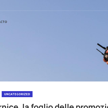
ACTO
UNCATEGORIZED
ice, la foglio delle promozi