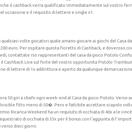
 anche il cashback verra qualificato immediatamente sul vostro fe
 occasione e il requisito di lettere e single x1.
qualsiasi volte giocatori quale amano giocare ai giochi del Casa da
r 200 euro. Per ospitare questa fioretto di Cashback, e doveroso co
unedi, contattate rso rappresentanti del casa da gioco Pistolo Conf
a il Cashback Live sul forte del vostro opportunita Pistolo Trambus
ne di lettere di 1x addirittura e aperto da qualunque demarcazione
ra 50 giri a sbafo ogni week-end al Casa da gioco Pistolo. Verso a
isible fitto meno di 50�. Pero e fattibile accettare scapolo volte
Premio Ricarica Weekend ha un requisito di occhiata di 40x a le vinci
questrato di occhiata di 35x per il bonus con l’aggiunta di l’import
 verso dieci giorni.