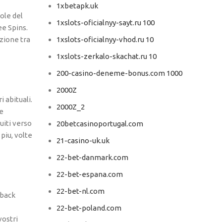
1xbetapk.uk
ole del
1xslots-oficialnyy-sayt.ru 100
ee Spins.
izione tra
1xslots-oficialnyy-vhod.ru 10
1xslots-zerkalo-skachat.ru 10
200-casino-deneme-bonus.com 1000
2000Z
 abituali.
2000Z_2
 e
uiti verso
20betcasinoportugal.com
piu, volte
21-casino-uk.uk
22-bet-danmark.com
22-bet-espana.com
22-bet-nl.com
hback
22-bet-poland.com
vostri