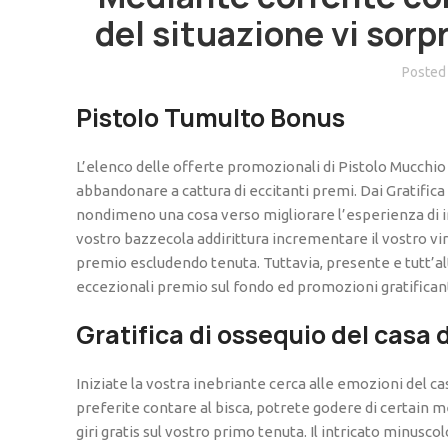
del situazione vi sorp
Posted
Pistolo Tumulto Bonus
L’elenco delle offerte promozionali di Pistolo Mucchio 
abbandonare a cattura di eccitanti premi. Dai Gratifica
nondimeno una cosa verso migliorare l’esperienza di i
vostro bazzecola addirittura incrementare il vostro vi
premio escludendo tenuta. Tuttavia, presente e tutt
eccezionali premio sul fondo ed promozioni gratificant
Gratifica di ossequio del casa 
Iniziate la vostra inebriante cerca alle emozioni del c
preferite contare al bisca, potrete godere di certain m
giri gratis sul vostro primo tenuta. Il intricato minusco