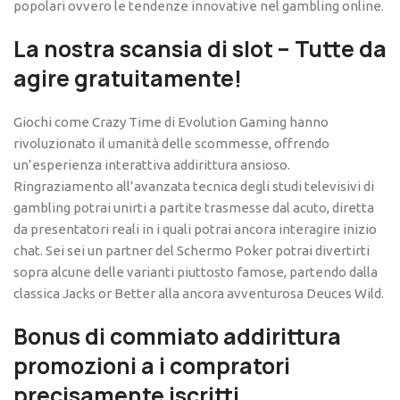
popolari ovvero le tendenze innovative nel gambling online.
La nostra scansia di slot – Tutte da
agire gratuitamente!
Giochi come Crazy Time di Evolution Gaming hanno
rivoluzionato il umanità delle scommesse, offrendo
un’esperienza interattiva addirittura ansioso.
Ringraziamento all’avanzata tecnica degli studi televisivi di
gambling potrai unirti a partite trasmesse dal acuto, diretta
da presentatori reali in i quali potrai ancora interagire inizio
chat. Sei sei un partner del Schermo Poker potrai divertirti
sopra alcune delle varianti piuttosto famose, partendo dalla
classica Jacks or Better alla ancora avventurosa Deuces Wild.
Bonus di commiato addirittura
promozioni a i compratori
precisamente iscritti