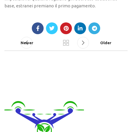
base, estranei premiano il primo pagamento.
Newer
Older