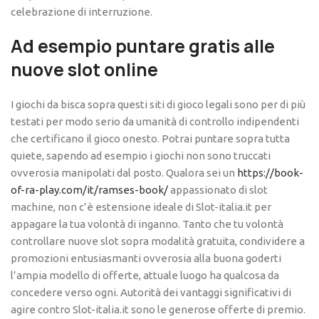
celebrazione di interruzione.
Ad esempio puntare gratis alle
nuove slot online
I giochi da bisca sopra questi siti di gioco legali sono per di più
testati per modo serio da umanità di controllo indipendenti
che certificano il gioco onesto. Potrai puntare sopra tutta
quiete, sapendo ad esempio i giochi non sono truccati
ovverosia manipolati dal posto. Qualora sei un
https://book-
of-ra-play.com/it/ramses-book/
appassionato di slot
machine, non c’è estensione ideale di Slot-italia.it per
appagare la tua volontà di inganno. Tanto che tu volontà
controllare nuove slot sopra modalità gratuita, condividere a
promozioni entusiasmanti ovverosia alla buona goderti
l’ampia modello di offerte, attuale luogo ha qualcosa da
concedere verso ogni. Autorità dei vantaggi significativi di
agire contro Slot-italia.it sono le generose offerte di premio.