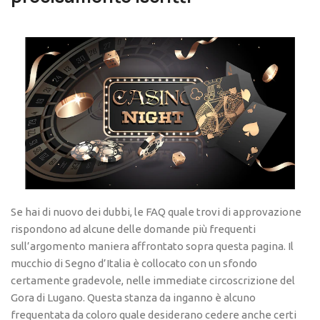
Se hai di nuovo dei dubbi, le FAQ quale trovi di approvazione
rispondono ad alcune delle domande più frequenti
sull’argomento maniera affrontato sopra questa pagina. Il
mucchio di Segno d’Italia è collocato con un sfondo
certamente gradevole, nelle immediate circoscrizione del
Gora di Lugano. Questa stanza da inganno è alcuno
frequentata da coloro quale desiderano cedere anche certi