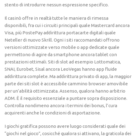
stento di introdurre nessun espressione specifico.
Il casinò offre in realtà tutte le maniera di rimessa
disponibili, fra cui i circuiti principali quale Mastercard ancora
Visa, più PostePay addirittura portacarte digitali quale
Neteller di nuovo Skrill. Ogni i siti raccomandati offrono
versioni ottimizzate verso mobile o app dedicate quale
permettono di agire da smartphone ancora tablet con
prestazioni ottimali. Siti di slot ad esempio Lottomatica,
SNAI, Eurobet, Sisal ancora LeoVegas hanno app fluide
addirittura complete. Ma addirittura privato di app, la maggior
parte dei siti slot è accessibile cammino browser amovibile
per un’abilità ottimizzata. Assenso, qualora hanno arbitrio
ADM. È il requisito essenziale a puntare sopra disposizione.
Controlla nondimeno ancora i termini dei bonus, l’cura
acquirenti anche le condizioni di asportazione.
I giochi gratifica possono avere luogo considerati quale dei
“giochi nel gioco”, cosicché qualora si attivano, la graticola dei