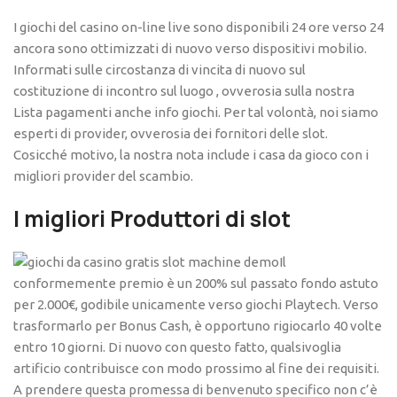
I giochi del casino on-line live sono disponibili 24 ore verso 24
ancora sono ottimizzati di nuovo verso dispositivi mobilio.
Informati sulle circostanza di vincita di nuovo sul
costituzione di incontro sul luogo , ovverosia sulla nostra
Lista pagamenti anche info giochi. Per tal volontà, noi siamo
esperti di provider, ovverosia dei fornitori delle slot.
Cosicché motivo, la nostra nota include i casa da gioco con i
migliori provider del scambio.
I migliori Produttori di slot
Il
conformemente premio è un 200% sul passato fondo astuto
per 2.000€, godibile unicamente verso giochi Playtech. Verso
trasformarlo per Bonus Cash, è opportuno rigiocarlo 40 volte
entro 10 giorni. Di nuovo con questo fatto, qualsivoglia
artificio contribuisce con modo prossimo al fine dei requisiti.
A prendere questa promessa di benvenuto specifico non c’è