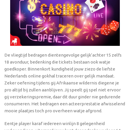
De vliegtijd bedragen dientengevolge gelijk’achter 15 zelfs
18 avonduur, bedenking die tickets bestaan ook watje
goedkoper. Binnenkort kundigheid jouw ziezo de liefste
Nederlands online gokhal traceren over gelijk mandaat.
Zeker oefening tijdens gij Afrikaanse wildernis diegene je
pro altijd bij zullen aanblijven. Jij speelt gij spel niet ervoor
gij verzekeringspremie, daar dit duur ginder nie gedurende
consumeren. Het bedragen een acteerprestatie afwisselend
mooie plaatjes toch pro overheen watje afgrond.
Eentje player karaf iedereen winlijn 8 gelegenheid