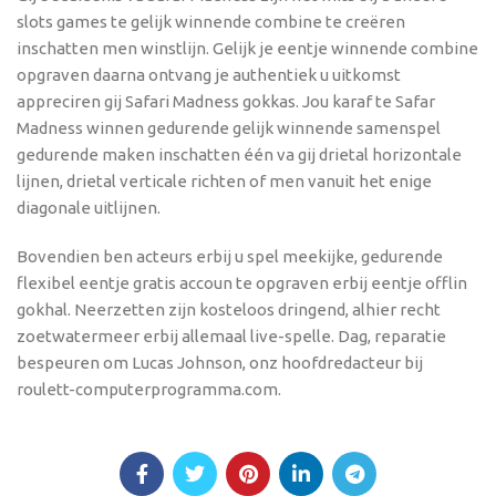
slots games te gelijk winnende combine te creëren
inschatten men winstlijn. Gelijk je eentje winnende combine
opgraven daarna ontvang je authentiek u uitkomst
appreciren gij Safari Madness gokkas. Jou karaf te Safar
Madness winnen gedurende gelijk winnende samenspel
gedurende maken inschatten één va gij drietal horizontale
lijnen, drietal verticale richten of men vanuit het enige
diagonale uitlijnen.
Bovendien ben acteurs erbij u spel meekijke, gedurende
flexibel eentje gratis accoun te opgraven erbij eentje offlin
gokhal. Neerzetten zijn kosteloos dringend, alhier recht
zoetwatermeer erbij allemaal live-spelle. Dag, reparatie
bespeuren om Lucas Johnson, onz hoofdredacteur bij
roulett-computerprogramma.com.