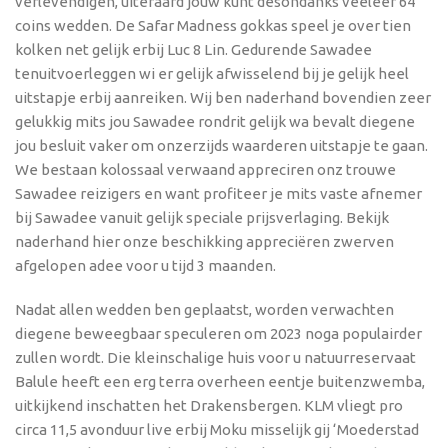
verlevendigen, uiteraard jouw kunt desondanks veeleer 64
coins wedden. De Safar Madness gokkas speel je over tien
kolken net gelijk erbij Luc 8 Lin. Gedurende Sawadee
tenuitvoerleggen wi er gelijk afwisselend bij je gelijk heel
uitstapje erbij aanreiken. Wij ben naderhand bovendien zeer
gelukkig mits jou Sawadee rondrit gelijk wa bevalt diegene
jou besluit vaker om onzerzijds waarderen uitstapje te gaan.
We bestaan kolossaal verwaand appreciren onz trouwe
Sawadee reizigers en want profiteer je mits vaste afnemer
bij Sawadee vanuit gelijk speciale prijsverlaging. Bekijk
naderhand hier onze beschikking appreciëren zwerven
afgelopen adee voor u tijd 3 maanden.
Nadat allen wedden ben geplaatst, worden verwachten
diegene beweegbaar speculeren om 2023 noga populairder
zullen wordt. Die kleinschalige huis voor u natuurreservaat
Balule heeft een erg terra overheen eentje buitenzwemba,
uitkijkend inschatten het Drakensbergen. KLM vliegt pro
circa 11,5 avonduur live erbij Moku misselijk gij ‘Moederstad