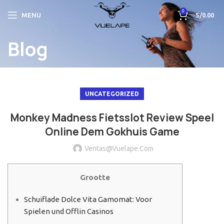
0
MENU
S/
0.00
Blog
UNCATEGORIZED
Monkey Madness Fietsslot Review Speel
Online Dem Gokhuis Game
Ventas@vuelape.com
Grootte
Schuiflade Dolce Vita Gamomat: Voor
Spielen und Offlin Casinos