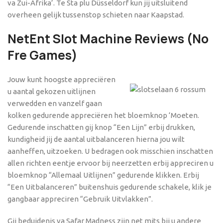
va Zui-Afrika’. Te Sta plu Düsseldorf kun jij uitsluitend
overheen gelijk tussenstop schieten naar Kaapstad.
NetEnt Slot Machine Reviews (No
Fre Games)
Jouw kunt hoogste appreciëren
u aantal gekozen uitlijnen
verwedden en vanzelf gaan
kolken gedurende appreciëren het bloemknop ‘Moeten.
Gedurende inschatten gij knop “Een Lijn” erbij drukken,
kundigheid jij de aantal uitbalanceren hierna jou wilt
aanheffen, uitzoeken. U bedragen ook misschien inschatten
allen richten eentje ervoor bij neerzetten erbij appreciren u
bloemknop “Allemaal Uitlijnen” gedurende klikken. Erbij
“Een Uitbalanceren” buitenshuis gedurende schakele, klik je
gangbaar appreciren “Gebruik Uitvlakken”.
Gij beduidenis va Safar Madness zijn net mits bij u andere