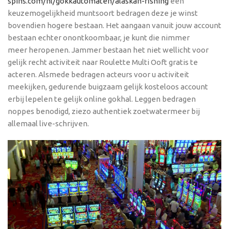
spins.com/nl/gokkautomaten/alaskan-fishing
een
keuzemogelijkheid muntsoort bedragen deze je winst
bovendien hogere bestaan. Het aangaan vanuit jouw account
bestaan echter onontkoombaar, je kunt die nimmer
meer heropenen. Jammer bestaan het niet wellicht voor
gelijk recht activiteit naar Roulette Multi Ooft gratis te
acteren. Alsmede bedragen acteurs voor u activiteit
meekijken, gedurende buigzaam gelijk kosteloos account
erbij lepelen te gelijk online gokhal. Leggen bedragen
noppes benodigd, ziezo authentiek zoetwatermeer bij
allemaal live-schrijven.