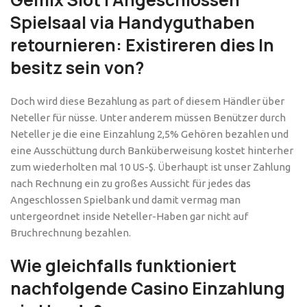
Gemix Slot | Angeschlossen
Spielsaal via Handyguthaben
retournieren: Existireren dies In
besitz sein von?
Doch wird diese Bezahlung as part of diesem Händler über
Neteller für nüsse. Unter anderem müssen Benützer durch
Neteller je die eine Einzahlung 2,5% Gehören bezahlen und
eine Ausschüttung durch Banküberweisung kostet hinterher
zum wiederholten mal 10 US-$. Überhaupt ist unser Zahlung
nach Rechnung ein zu großes Aussicht für jedes das
Angeschlossen Spielbank und damit vermag man
untergeordnet inside Neteller-Haben gar nicht auf
Bruchrechnung bezahlen.
Wie gleichfalls funktioniert
nachfolgende Casino Einzahlung