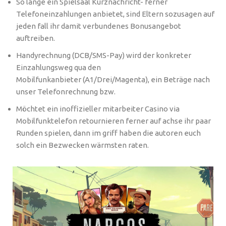
So lange ein Spielsaal Kurznachricht- ferner
Telefoneinzahlungen anbietet, sind Eltern sozusagen auf
jeden fall ihr damit verbundenes Bonusangebot
auftreiben.
Handyrechnung (DCB/SMS-Pay) wird der konkreter
Einzahlungsweg qua den
Mobilfunkanbieter (A1/Drei/Magenta), ein Beträge nach
unser Telefonrechnung bzw.
Möchtet ein inoffizieller mitarbeiter Casino via
Mobilfunktelefon retournieren ferner auf achse ihr paar
Runden spielen, dann im griff haben die autoren euch
solch ein Bezwecken wärmsten raten.