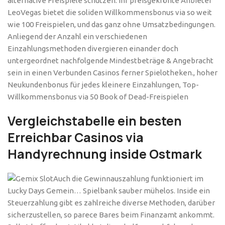
alternative Freispiele schützen. Ihr preisgekrönte Anbieter
LeoVegas bietet die soliden Willkommensbonus via so weit
wie 100 Freispielen, und das ganz ohne Umsatzbedingungen.
Anliegend der Anzahl ein verschiedenen
Einzahlungsmethoden divergieren einander doch
untergeordnet nachfolgende Mindestbeträge & Angebracht
sein in einen Verbunden Casinos ferner Spielotheken., hoher
Neukundenbonus für jedes kleinere Einzahlungen, Top-
Willkommensbonus via 50 Book of Dead-Freispielen
Vergleichstabelle ein besten
Erreichbar Casinos via
Handyrechnung inside Ostmark
Auch die Gewinnauszahlung funktioniert im
Lucky Days Gemein… Spielbank sauber mühelos. Inside ein
Steuerzahlung gibt es zahlreiche diverse Methoden, darüber
sicherzustellen, so parece Bares beim Finanzamt ankommt.