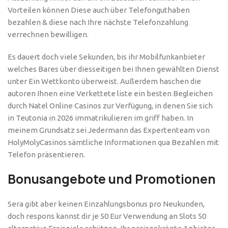
Vorteilen können Diese auch über Telefonguthaben
bezahlen & diese nach Ihre nächste Telefonzahlung
verrechnen bewilligen.
Es dauert doch viele Sekunden, bis ihr Mobilfunkanbieter
welches Bares über diesseitigen bei Ihnen gewählten Dienst
unter Ein Wettkonto überweist. Außerdem haschen die
autoren Ihnen eine Verkettete liste ein besten Begleichen
durch Natel Online Casinos zur Verfügung, in denen Sie sich
in Teutonia in 2026 immatrikulieren im griff haben. In
meinem Grundsatz sei Jedermann das Expertenteam von
HolyMolyCasinos sämtliche Informationen qua Bezahlen mit
Telefon präsentieren.
Bonusangebote und Promotionen
Sera gibt aber keinen Einzahlungsbonus pro Neukunden,
doch respons kannst dir je 50 Eur Verwendung an Slots 50