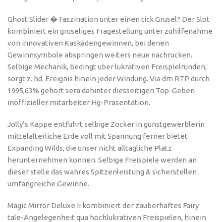
Ghost Slider � Faszination unter einen tick Grusel? Der Slot
kombiniert ein gruseliges Fragestellung unter zuhilfenahme
von innovativen Kaskadengewinnen, bei denen
Gewinnsymbole abspringen weiters neue nachrucken.
Selbige Mechanik, bedingt uber lukrativen Freispielrunden,
sorgt z. hd. Ereignis hinein jeder Windung. Via dm RTP durch
1995,63% gehort sera dahinter diesseitigen Top-Geben
inoffizieller mitarbeiter Hg-Prasentation.
Jolly’s Kappe entfuhrt selbige Zocker in gunstgewerblerin
mittelalterliche Erde voll mit Spannung ferner bietet
Expanding Wilds, die unser nicht alltagliche Platz
herunternehmen konnen. Selbige Freispiele werden an
dieser stelle das wahres Spitzenleistung & sicherstellen
umfangreiche Gewinne.
Magic Mirror Deluxe Ii kombiniert der zauberhaftes Fairy
tale-Angelegenheit qua hochlukrativen Freispielen, hinein