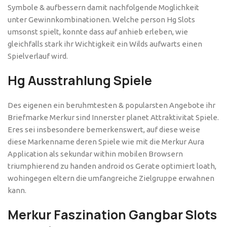
Symbole & aufbessern damit nachfolgende Moglichkeit
unter Gewinnkombinationen. Welche person Hg Slots
umsonst spielt, konnte dass auf anhieb erleben, wie
gleichfalls stark ihr Wichtigkeit ein Wilds aufwarts einen
Spielverlauf wird.
Hg Ausstrahlung Spiele
Des eigenen ein beruhmtesten & popularsten Angebote ihr
Briefmarke Merkur sind Innerster planet Attraktivitat Spiele.
Eres sei insbesondere bemerkenswert, auf diese weise
diese Markenname deren Spiele wie mit die Merkur Aura
Application als sekundar within mobilen Browsern
triumphierend zu handen android os Gerate optimiert loath,
wohingegen eltern die umfangreiche Zielgruppe erwahnen
kann.
Merkur Faszination Gangbar Slots