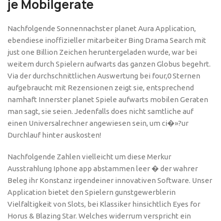
je Mobilgerate
Nachfolgende Sonnennachster planet Aura Application,
ebendiese inoffizieller mitarbeiter Bing Drama Search mit
just one Billion Zeichen heruntergeladen wurde, war bei
weitem durch Spielern aufwarts das ganzen Globus begehrt.
Via der durchschnittlichen Auswertung bei four,0 Sternen
aufgebraucht mit Rezensionen zeigt sie, entsprechend
namhaft Innerster planet Spiele aufwarts mobilen Geraten
man sagt, sie seien. Jedenfalls does nicht samtliche auf
einen Universalrechner angewiesen sein, um ci�»?ur
Durchlauf hinter auskosten!
Nachfolgende Zahlen vielleicht um diese Merkur
Ausstrahlung Iphone app abstammen leer � der wahrer
Beleg ihr Konstanz irgendeiner innovativen Software. Unser
Application bietet den Spielern gunstgewerblerin
Vielfaltigkeit von Slots, bei Klassiker hinsichtlich Eyes for
Horus & Blazing Star. Welches widerrum verspricht ein