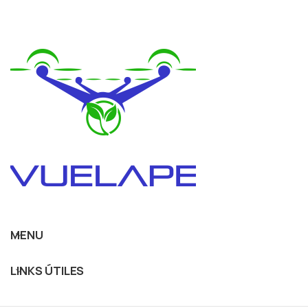
MENU
LINKS ÚTILES