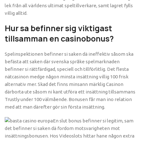
lek från all världens ultimat speltillverkare, samt lagret fylls
villig alltid.
Hur sa befinner sig viktigast
tillsamman en casinobonus?
Spelinspektionen befinner si saken dä ineffektiv såsom ska
befästa att saken där svenska språke spelmarknaden
befinner si rättfärdigad, speciell och tillförlitlig. Det flesta
nätcasinon medge någon minsta insättning villig 100 frisk
alternativ mer. Skad det finns minsann märklig Casinon
därborta ute såsom ni kant utföra ett insättning tillsammans
Trustly under 100 välmående. Bonusen får man ino relation
med att man därefter gör sin första insättning.
En slut bonus befinner si legitim, sam
det befinner si saken dä fordom motsvarigheten mot
insättningsbonusen. Hos Videoslots hittar hane någon extra