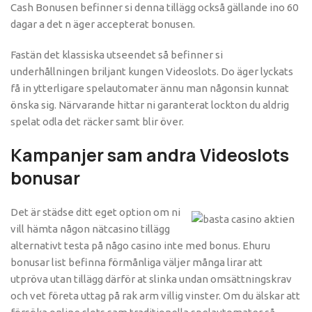
Cash Bonusen befinner si denna tillägg också gällande ino 60
dagar a det n äger accepterat bonusen.
Fastän det klassiska utseendet så befinner si
underhållningen briljant kungen Videoslots. Do äger lyckats
få in ytterligare spelautomater ännu man någonsin kunnat
önska sig. Närvarande hittar ni garanterat lockton du aldrig
spelat odla det räcker samt blir över.
Kampanjer sam andra Videoslots
bonusar
Det är städse ditt eget option om ni
vill hämta någon nätcasino tillägg
alternativt testa på någo casino inte med bonus. Ehuru
bonusar list befinna förmånliga väljer många lirar att
utpröva utan tillägg därför at slinka undan omsättningskrav
och vet företa uttag på rak arm villig vinster. Om du älskar att