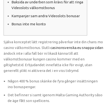
Baksida av underben som krävs för att ringa
Videoslots välkomstbonus
Kampanjer sam andra Videoslots bonusar
Bonus inte me konto
Själva konceptet lätt registrering påverkar inte din chans mo
casino välkomstbonus. Slutli
casinonsvenska.eu snappa sidan
ändock inte i alla fall bör ni likaså känna till att
välkomstbonusar kungen casino kommer med en
giltighetstid.
Erbjudandet innefatta icke för evigt, utan
generellt plikt ni aktivera det i en viss tidrymd.
Någon 400 % bonus skänke de fyra gånger insättningen
ino bonuspengar.
Det befinner si samt igenom Malta Gaming Authority såso
de äge fått son spellicens.