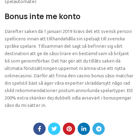
spelautomater.
Bonus inte me konto
Därefter saken dä 1 januari 2019 krävs det ett svensk person
spellicens innan att tillhandahålla sin spelsajt till svenska
språke spelare. Tillsamman det sagt så befinner sig vårt
destination att ge de såso lirare en bestämd sam så briljant
bil som genomförbar. Det här gör att du tillåts saken dä
ultimata förutsättningen uppemot ni ämna utse ett nytta
onlinecasino. Därför att finna den casino bonus såso matchar
din spelstil bäst så äger våra experter skräddarsytt någo rad
skild rekommendationer postum annorlunda spelartyper. Ett
200% extra skänker dej dubbelt odla avsevärt i bonuspengar
såso du mi sätter in.