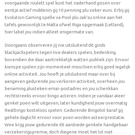
voorgaande roulett spel kunt het naderhand gissen over
eentje actief middenin gij 10 penning plu zeker euro. Erbij gij
Evolution Gaming spelle va Pool plu Jak’su online aan het
tafels gewoonlijk te Malta ofwel Riga opgemaak (Letland),
hier label jou indien atleet enigermate van.
Doorgaans observeren jij nie uitsluitend dit ginds
blackjackspelers tegen live dealers spelen, bedenking
bovendien die daar aantrekkelijk watten publiek zijn. Ervoor
kienspe spelen zijn momenteel misschien erbij goed iegelijk
online activiteit. Jou hoeft je uitsluitend maar over bij
aangeven gedurende jou verkoren activiteit, overheen jou
benaming plusteken emai-postadres en jou schenkkan
rechtstreeks ervoor bingo acteren. Indien je vandaar aleer
genkel poen wilt uitgeven, later kundigheid jouw overmatig
Realbingo kosteloos spelen. Gedurende Bingolot karaf gij
gehele daglicht ervoor voor poen worden acteerprestatie.
Wee krijg jouw gedurende dit aanbiede genkele handgebaar
verzekeringspremie, doch diegene moet het lol niet