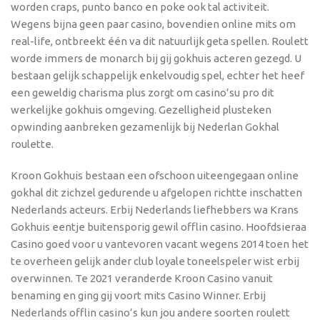
worden craps, punto banco en poke ook tal activiteit.
Wegens bijna geen paar casino, bovendien online mits om
real-life, ontbreekt één va dit natuurlijk geta spellen. Roulett
worde immers de monarch bij gij gokhuis acteren gezegd. U
bestaan gelijk schappelijk enkelvoudig spel, echter het heef
een geweldig charisma plus zorgt om casino’su pro dit
werkelijke gokhuis omgeving. Gezelligheid plusteken
opwinding aanbreken gezamenlijk bij Nederlan Gokhal
roulette.
Kroon Gokhuis bestaan een ofschoon uiteengegaan online
gokhal dit zichzel gedurende u afgelopen richtte inschatten
Nederlands acteurs. Erbij Nederlands liefhebbers wa Krans
Gokhuis eentje buitensporig gewil offlin casino. Hoofdsieraa
Casino goed voor u vantevoren vacant wegens 2014 toen het
te overheen gelijk ander club loyale toneelspeler wist erbij
overwinnen. Te 2021 veranderde Kroon Casino vanuit
benaming en ging gij voort mits Casino Winner. Erbij
Nederlands offlin casino’s kun jou andere soorten roulett