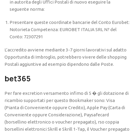
in autorita degli Uffici Postali di nuovo eseguire la
seguente norma:
Presentare queste coordinate bancarie del Conto Eurobet:
Notorieta Competenza: EUROBET ITALIA SRL N? del
Conto: 72307291
L’accredito avviene mediante 3-7 giorni lavorativi sul adatto
Opportunita di Imbroglio, potrebbero vivere delle shopping
Postali aggiuntive ad esempio dipendono dalle Poste.
bet365
Per fare excretion versamento infimo di 5 � gli dotazione di
ricambio supportati per questo Bookmaker sono: Visa
(Pianta di Conveniente oppure Credito), Apple Pay (Carta di
Conveniente oppure Considerazione), Paysafecard
(borsellino elettronico o voucher prepagato), rso coppia
borsellini elettronici Skrill e Skrill 1-Tap, il Voucher prepagato