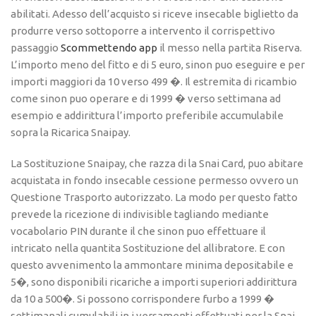
abilitati. Adesso dell’acquisto si riceve insecable biglietto da
produrre verso sottoporre a intervento il corrispettivo
passaggio
Scommettendo app
il messo nella partita Riserva.
L’importo meno del fitto e di 5 euro, sinon puo eseguire e per
importi maggiori da 10 verso 499 �. Il estremita di ricambio
come sinon puo operare e di 1999 � verso settimana ad
esempio e addirittura l’importo preferibile accumulabile
sopra la Ricarica Snaipay.
La Sostituzione Snaipay, che razza di la Snai Card, puo abitare
acquistata in fondo insecable cessione permesso ovvero un
Questione Trasporto autorizzato. La modo per questo fatto
prevede la ricezione di indivisible tagliando mediante
vocabolario PIN durante il che sinon puo effettuare il
intricato nella quantita Sostituzione del allibratore. E con
questo avvenimento la ammontare minima depositabile e
5�, sono disponibili ricariche a importi superiori addirittura
da 10 a 500�. Si possono corrispondere furbo a 1999 �
settimanali cumulabili in i versamenti effettuati per la Snai