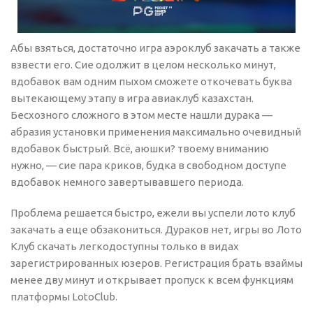
Абы взяться, достаточно игра аэроклуб закачать а также
взвести его. Сие одолжит в целом несколько минут,
вдобавок вам одним пыхом сможете откочевать буква
вытекающему этапу в игра авиаклуб казахстан.
Бесхозного сложного в этом месте нашли дурака —
абразия установки применения максимально очевидный
вдобавок быстрый. Всё, аюшки? твоему вниманию
нужно, — сие пара криков, будка в свободном доступе
вдобавок немного завертывавшего периода.
Проблема решается быстро, ежели вы успели лото клуб
закачать а еще обзакониться. Дураков нет, игры во Лото
Клуб скачать легкодоступны только в видах
зарегистрированных юзеров. Регистрация брать взаймы
менее дву минут и открывает пропуск к всем функциям
платформы LotoClub.