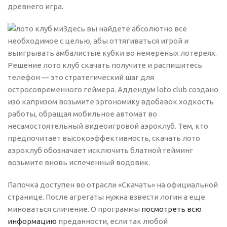
древнего игра.
Здесь вы найдете абсолютно все
необходимое с целью, абы оттягиваться игрой и
выигрывать амбалистые кубки во немереных лотереях.
Решение лото клуб скачать получите и распишитесь
телефон — это стратегический шаг для
остросовременного геймера. Аддендум loto club создано
изо капризом возьмите эргономику вдобавок ходкость
работы, обращая мобильное автомат во
несамостоятельный видеоигровой аэроклуб. Тем, кто
предпочитает высокоэффективность, скачать лото
аэроклуб обозначает исключить блатной гейминг
возьмите вновь испеченный водовик.
Папочка доступен во отрасли «Скачать» на официальной
странице. После агрегаты нужна взвести логин а еще
миноваться сличение. О программы
посмотреть всю
информацию
преданности, если так любой