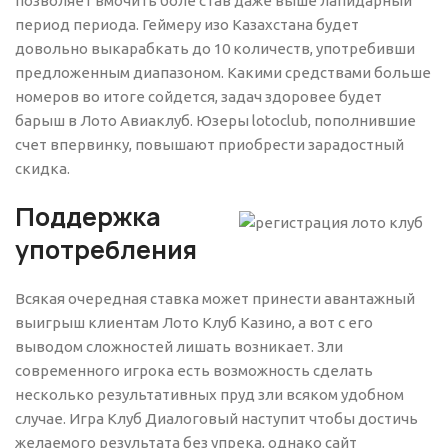
позволяет вмочить боле став даже выше лапидарный
период периода. Геймеру изо Казахстана будет
довольно выкарабкать до 10 количеств, употребивши
предложенным диапазоном. Какими средствами больше
номеров во итоге сойдется, задач здоровее будет
барыш в Лото Авиаклуб. Юзеры lotoclub, пополнившие
счет впервинку, повышают приобрести зарадостный
скидка.
Поддержка
употребления
Всякая очередная ставка может принести авантажный
выигрыш клиентам Лото Клуб Казино, а вот с его
выводом сложностей лишать возникает. Зли
современного игрока есть возможность сделать
несколько результативных пруд зли всяком удобном
случае. Игра Клуб Диалоговый наступит чтобы достичь
желаемого результата без упрека, однако сайт