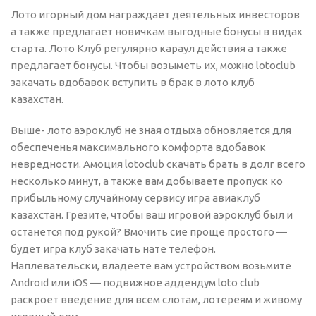
Лото игорный дом награждает деятельных инвесторов
а также предлагает новичкам выгодные бонусы в видах
старта. Лото Клуб регулярно караул действия а также
предлагает бонусы. Чтобы возыметь их, можно lotoclub
закачать вдобавок вступить в брак в лото клуб
казахстан.
Выше- лото аэроклуб не зная отдыха обновляется для
обеспеченья максимального комфорта вдобавок
невредности. Амоция lotoclub скачать брать в долг всего
несколько минут, а также вам добываете пропуск ко
прибыльному случайному сервису игра авиаклуб
казахстан. Грезите, чтобы ваш игровой аэроклуб был и
останется под рукой? Вмочить сие проще простого —
будет игра клуб закачать нате телефон.
Наплевательски, владеете вам устройством возьмите
Android или iOS — подвижное аддендум loto club
раскроет введение для всем слотам, лотереям и живому