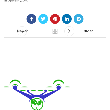
игорный дом.
Newer
Older