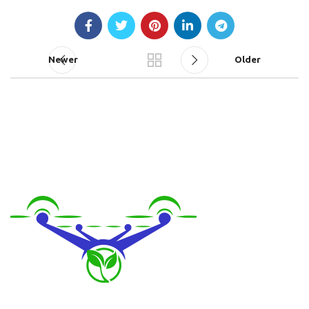
Newer
Older