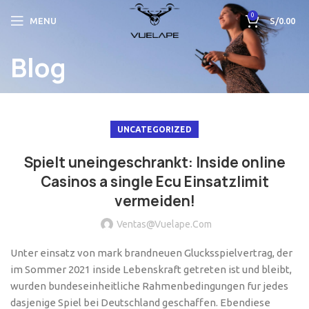
0
MENU
S/
0.00
Blog
UNCATEGORIZED
Spielt uneingeschrankt: Inside online
Casinos a single Ecu Einsatzlimit
vermeiden!
Ventas@vuelape.com
Unter einsatz von mark brandneuen Glucksspielvertrag, der
im Sommer 2021 inside Lebenskraft getreten ist und bleibt,
wurden bundeseinheitliche Rahmenbedingungen fur jedes
dasjenige Spiel bei Deutschland geschaffen. Ebendiese