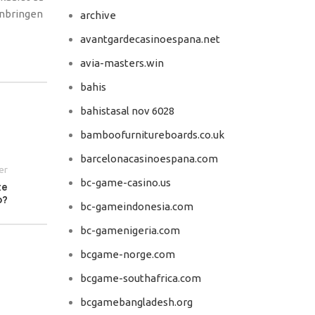
inbringen
archive
avantgardecasinoespana.net
avia-masters.win
bahis
bahistasal nov 6028
bamboofurnitureboards.co.uk
barcelonacasinoespana.com
er
bc-game-casino.us
te
o?
bc-gameindonesia.com
bc-gamenigeria.com
bcgame-norge.com
bcgame-southafrica.com
bcgamebangladesh.org