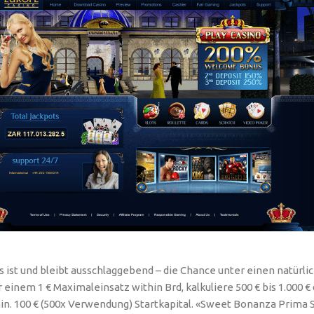
s ist und bleibt ausschlaggebend – die Chance unter einen natürli
 einem 1 € Maximaleinsatz within Brd, kalkuliere 500 € bis 1.000 € 
min. 100 € (500x Verwendung) Startkapital. «Sweet Bonanza Prima 