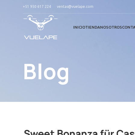
+51 950 617 224
ventas@vuelape.com
INICIO
TIENDA
NOSOTROS
CONT
Blog
Sweet Bonanza für Cas