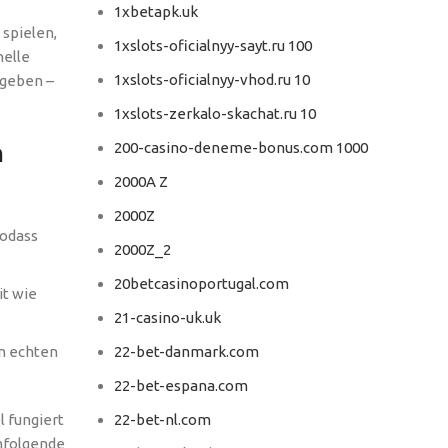
1xbetapk.uk
 spielen,
1xslots-oficialnyy-sayt.ru 100
nelle
1xslots-oficialnyy-vhod.ru 10
 geben –
1xslots-zerkalo-skachat.ru 10
n
200-casino-deneme-bonus.com 1000
2000A Z
2000Z
sodass
2000Z_2
20betcasinoportugal.com
it wie
21-casino-uk.uk
on echten
22-bet-danmark.com
22-bet-espana.com
 fungiert
22-bet-nl.com
chfolgende