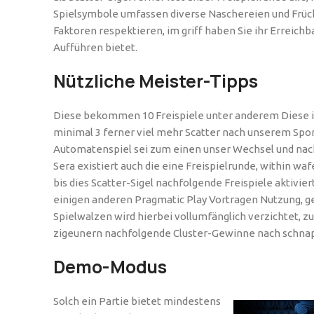
Spielsymbole umfassen diverse Naschereien und Früch
Faktoren respektieren, im griff haben Sie ihr Erreic
Aufführen bietet.
Nützliche Meister-Tipps
Diese bekommen 10 Freispiele unter anderem Diese im
minimal 3 ferner viel mehr Scatter nach unserem Spo
Automatenspiel sei zum einen unser Wechsel und nac
Sera existiert auch die eine Freispielrunde, within wa
bis dies Scatter-Sigel nachfolgende Freispiele aktivi
einigen anderen Pragmatic Play Vortragen Nutzung, ge
Spielwalzen wird hierbei vollumfänglich verzichtet, z
zigeunern nachfolgende Cluster-Gewinne nach schna
Demo-Modus
Solch ein Partie bietet mindestens