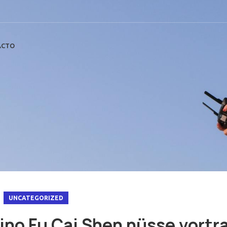
ACTO
UNCATEGORIZED
ino Fu Cai Shen nüsse vortr