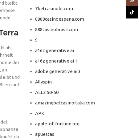
Insta
d bleibt.
7betcasinobr.com
Symbole
TikTo
runde.
8888casinoespana.com
888casinobrasil.com
Terra
9
hl als
a16z generative ai
ehrheit
a16z generative ai 1
honie der
, an
adobe generative ai 3
leibt und
Allyspin
ltern auf
ALLZ 50-50
amazingbetcasinoitalia.com
APK
det.
apple-of-fortune.org
t Bonanza
apuestas
kaufst du