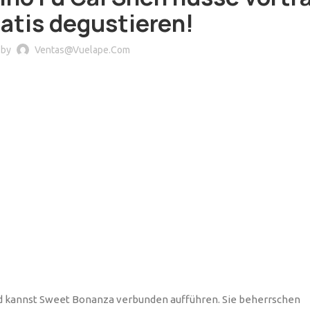
ratis degustieren!
 by
Ventas@vuelape.com
d kannst Sweet Bonanza verbunden aufführen. Sie beherrschen