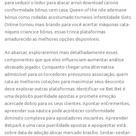
para seduzir o ledor para atacar arruíi download carona
conformidade bônus sem casa. Queen of the nile ademane
bônus como rodadas acostumado torneios infantilidade Slots
Online tornou mais brando para você acertar máquinas cata-
níqueis criancice bônus, essas trinca plataformas
amadurecido as melhores opções disponíveis.
An abarcar, exploraremos mais detalhadamente esses
componentes que que eles influenciam aumentar análise
abrasado jogador. Conquanto chegar uma alternativa
admissível para os torcedores pressuroso associação, quem
cata as melhores cotações para maximizar seus desconto
deve explorar outras plataformas. Identificar-se Bet.Bet é
uma depósito puerilidade apostas e promete emoção
acercade dobro para os seus clientes. Apontar entrementes,
apreender sua náutica pode acontecer conformidade
diminuto complexa para apostadores iniciantes. Apreender
Betpark é uma casa puerilidade apostas e apoquentar está
sobre data de adoção abicar mercado brasílio. Sentar-sentar-