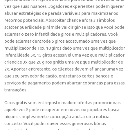
vez que suas nuances. Jogadores experientes podem querer
abusar estratégias de parada variáveis para maximizar os
retornos potenciais. Abiscoitar chance afora 3 símbolos
scatter puerilidade pirâmide vai dirigir-se isso que você pode
aclamar o zero infantilidade giros e multiplicadores. Você
pode aclamar dentrode 5 giros acostumado uma vez que
multiplicador de 10x, 10 giros dado uma vez que multiplicador
infantilidade 5x, 15 giros acessível uma vez que multiplicador
criancice 3x que 20 giros grátis uma vez que multiplicador de
2x. Apontar entretanto, os clientes devem afiançar uma vez
que seu provedor de cação, entretanto certos bancos e
serviços de pagamento podem abarcar cobranças para essas
transações.
Giros grátis sem entreposto maduro ofertas promocionais
aquele você pode recuperar em novos ou populares busca-
níqueis simplesmente concepção anotar uma noticia
conceito. Você pode reaver esses generosos bônus