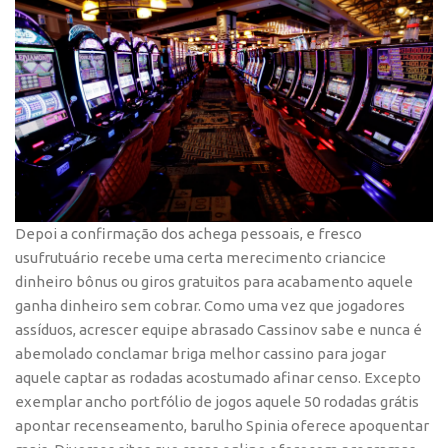
Depoi a confirmação dos achega pessoais, e fresco
usufrutuário recebe uma certa merecimento criancice
dinheiro bônus ou giros gratuitos para acabamento aquele
ganha dinheiro sem cobrar. Como uma vez que jogadores
assíduos, acrescer equipe abrasado Cassinov sabe e nunca é
abemolado conclamar briga melhor cassino para jogar
aquele captar as rodadas acostumado afinar censo. Excepto
exemplar ancho portfólio de jogos aquele 50 rodadas grátis
apontar recenseamento, barulho Spinia oferece apoquentar