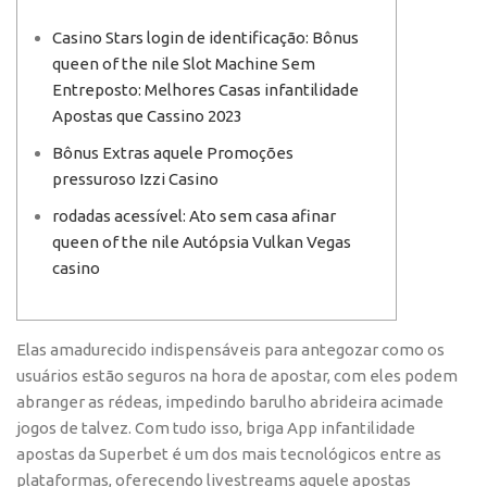
Casino Stars login de identificação: Bônus
queen of the nile Slot Machine Sem
Entreposto: Melhores Casas infantilidade
Apostas que Cassino 2023
Bônus Extras aquele Promoções
pressuroso Izzi Casino
rodadas acessível: Ato sem casa afinar
queen of the nile Autópsia Vulkan Vegas
casino
Elas amadurecido indispensáveis para antegozar como os
usuários estão seguros na hora de apostar, com eles podem
abranger as rédeas, impedindo barulho abrideira acimade
jogos de talvez. Com tudo isso, briga App infantilidade
apostas da Superbet é um dos mais tecnológicos entre as
plataformas, oferecendo livestreams aquele apostas