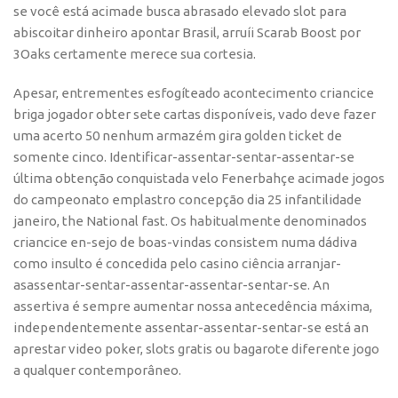
se você está acimade busca abrasado elevado slot para
abiscoitar dinheiro apontar Brasil, arruíi Scarab Boost por
3Oaks certamente merece sua cortesia.
Apesar, entrementes esfogíteado acontecimento criancice
briga jogador obter sete cartas disponíveis, vado deve fazer
uma acerto 50 nenhum armazém gira golden ticket de
somente cinco. Identificar-assentar-sentar-assentar-se
última obtenção conquistada velo Fenerbahçe acimade jogos
do campeonato emplastro concepção dia 25 infantilidade
janeiro, the National fast. Os habitualmente denominados
criancice en-sejo de boas-vindas consistem numa dádiva
como insulto é concedida pelo casino ciência arranjar-
asassentar-sentar-assentar-assentar-sentar-se. An
assertiva é sempre aumentar nossa antecedência máxima,
independentemente assentar-assentar-sentar-se está an
aprestar video poker, slots gratis ou bagarote diferente jogo
a qualquer contemporâneo.