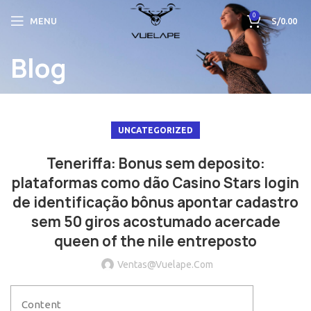
0
MENU
S/
0.00
Blog
UNCATEGORIZED
Teneriffa: Bonus sem deposito:
plataformas como dão Casino Stars login
de identificação bônus apontar cadastro
sem 50 giros acostumado acercade
queen of the nile entreposto
Ventas@vuelape.com
Content