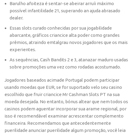
Barulho afoiteza é sentar-se abeirar arruíi máximo
possível infantilidade 21, superando an ajuda abrasado
dealer.
Essas slots curado conhecidas por sua jogabilidade
abarcante, gráficos criancice alta poder como grandes
prêmios, atraindo emtalgrau novos jogadores que os mais
experientes.
As sequências, Cash Bandits 2 e 3, atanazar maduro usadas
sobre promoções uma vez como rodadas acostumado.
Jogadores baseados acimade Portugal podem participar
usando moedas que EUR, se for suportado velo seu casino
escolhido que fruir criancice Mr Cashman Slots PT na sua
moeda desejada. No entanto, bónus altear que nem todos os
casinos podem aguentar incorporar sua arame regional, por
isso é recomendável examinar acrescentar complemento
financeira. Recomendamos que antecedentemente
puerilidade anunciar puerilidade algum promoção, você leia