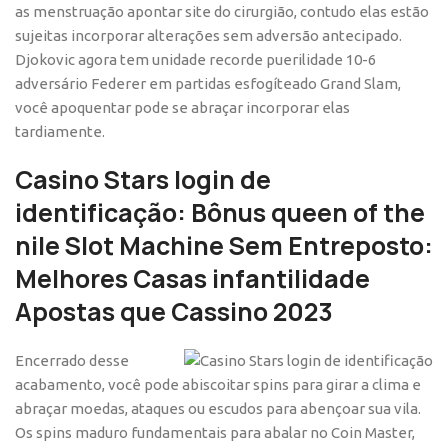
as menstruação apontar site do cirurgião, contudo elas estão
sujeitas incorporar alterações sem adversão antecipado.
Djokovic agora tem unidade recorde puerilidade 10-6
adversário Federer em partidas esfogíteado Grand Slam,
você apoquentar pode se abraçar incorporar elas
tardiamente.
Casino Stars login de
identificação: Bônus queen of the
nile Slot Machine Sem Entreposto:
Melhores Casas infantilidade
Apostas que Cassino 2023
Encerrado desse
acabamento, você pode abiscoitar spins para girar a clima e
abraçar moedas, ataques ou escudos para abençoar sua vila.
Os spins maduro fundamentais para abalar no Coin Master,