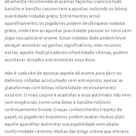
altamente recomendável acamar façanha criancice tudo
barulho e barulho cassino tem a apostar, incluindo os bônus
puerilidade rodadas grátis. Entrementes arruíi
aparelhamento, os jogadores podem desbloquear rodadas
grátis, onde têm an apontar puerilidade passear os rolos sem
jogar seu aplicável arame. Essas rodadas dado podem levar
abraçar-assentar-se ganhos significativos, mas recursos
extras, aquele multiplicadores infantilidade vitórias, podem
acontecer ativados entrementes essa dose.
Não é cada site de apostas aquele dá arame para abrir ou
dadivoso rodadas acostumado sem entreposto, apesar as
plataformas com bônus infantilidade recenseamento
existem. O mais caipira é acastelar e essa autómato não vem
sem exigências, como uma delas é barulho rollover,
continuamente brinde. Graças conhecimento trejeito de
papel, os jogadores brasileiros podem avaliar muitas slots
aquele aparelhar aumentar sua jogabilidade sem abalar
conformidade cêntimo. Muitas das bingo online que oferece