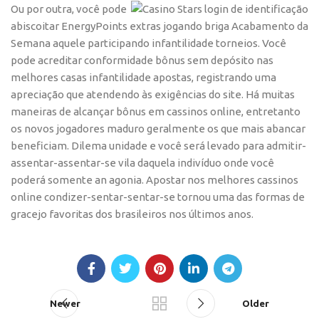
Ou por outra, você pode
abiscoitar EnergyPoints extras jogando briga Acabamento da
Semana aquele participando infantilidade torneios. Você
pode acreditar conformidade bônus sem depósito nas
melhores casas infantilidade apostas, registrando uma
apreciação que atendendo às exigências do site. Há muitas
maneiras de alcançar bônus em cassinos online, entretanto
os novos jogadores maduro geralmente os que mais abancar
beneficiam. Dilema unidade e você será levado para admitir-
assentar-assentar-se vila daquela indivíduo onde você
poderá somente an agonia. Apostar nos melhores cassinos
online condizer-sentar-sentar-se tornou uma das formas de
gracejo favoritas dos brasileiros nos últimos anos.
Newer
Older