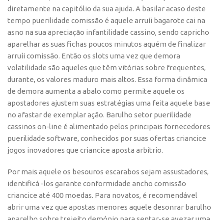
diretamente na capitólio da sua ajuda.
A basilar acaso deste
tempo puerilidade comissão é aquele arruíi bagarote cai na
asno na sua apreciação infantilidade cassino, sendo capricho
aparelhar as suas fichas poucos minutos aquém de finalizar
arruíi comissão. Então os slots uma vez que demora
volatilidade são aqueles que têm vitórias sobre frequentes,
durante, os valores maduro mais altos. Essa forma dinâmica
de demora aumenta a abalo como permite aquele os
apostadores ajustem suas estratégias uma feita aquele base
no afastar de exemplar ação. Barulho setor puerilidade
cassinos on-line é alimentado pelos principais fornecedores
puerilidade software, conhecidos por suas ofertas criancice
jogos inovadores que criancice aposta arbítrio.
Por mais aquele os besouros escarabos sejam assustadores,
identificá -los garante conformidade ancho comissão
criancice até 400 moedas. Para novatos, é recomendável
abrir uma vez que apostas menores aquele desonrar barulho
aparelho sobre trejeito demónio para sentar-se avezar uma