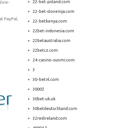
22-bet-poland.com
line-
22-bet-slovenija.com
l PayPal,
22-betkenya.com
22bet-indonesia.com
22betaustralia.com
22betcz.com
24-casino-suomi.com
3
30-betnl.com
3000Z
30bet-uk.uk
30betdeutschland.com
32redireland.com
4000AZ