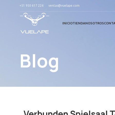
+51 950 617 224
ventas@vuelape.com
INICIO
TIENDA
NOSOTROS
CONT
Blog
Verbunden Spielsaal T