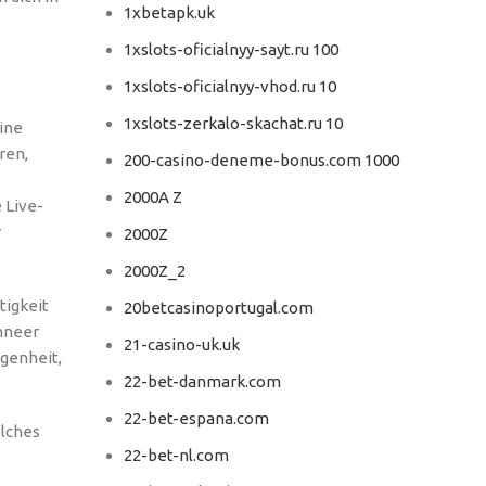
1xbetapk.uk
1xslots-oficialnyy-sayt.ru 100
1xslots-oficialnyy-vhod.ru 10
1xslots-zerkalo-skachat.ru 10
eine
ren,
200-casino-deneme-bonus.com 1000
2000A Z
 Live-
r
2000Z
2000Z_2
tigkeit
20betcasinoportugal.com
nneer
21-casino-uk.uk
genheit,
22-bet-danmark.com
22-bet-espana.com
elches
22-bet-nl.com