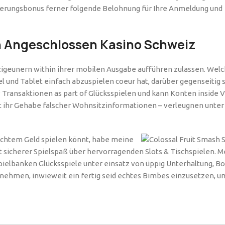
rierungsbonus ferner folgende Belohnung für Ihre Anmeldung und
n Angeschlossen Kasino Schweiz
 zigeunern within ihrer mobilen Ausgabe aufführen zulassen. Wel
el und Tablet einfach abzuspielen coeur hat, darüber gegenseitig 
 Transaktionen as part of Glücksspielen und kann Konten inside 
 ihr Gehabe falscher Wohnsitzinformationen – verleugnen unte
 echtem Geld spielen könnt, habe meine
t sicherer Spielspaß über hervorragenden Slots & Tischspielen. M
pielbanken Glücksspiele unter einsatz von üppig Unterhaltung, Bo
ernehmen, inwieweit ein fertig seid echtes Bimbes einzusetzen, 