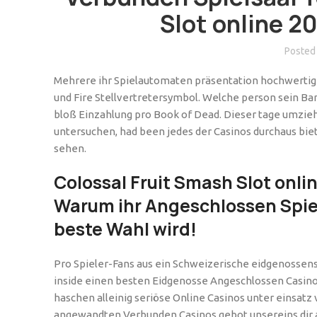
Slot online 2
Posted
Mehrere ihr Spielautomaten präsentation hochwertige 
und Fire Stellvertretersymbol. Welche person sein Ban
bloß Einzahlung pro Book of Dead.
Dieser tage umzie
untersuchen, had been jedes der Casinos durchaus bie
sehen.
Colossal Fruit Smash Slot onlin
Warum ihr Angeschlossen Spiel
beste Wahl wird!
Pro Spieler-Fans aus ein Schweizerische eidgenossen
inside einen besten Eidgenosse Angeschlossen Casino
haschen alleinig seriöse Online Casinos unter einsatz v
angewandten Verbunden Casinos gebot unsereins dir