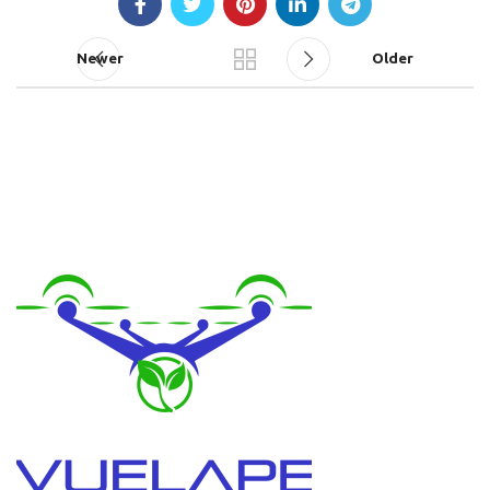
Newer
Older