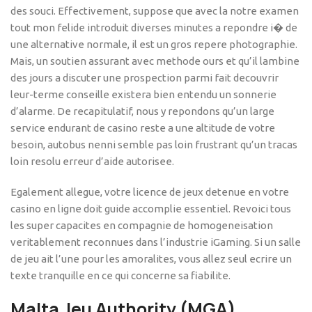
des souci. Effectivement, suppose que avec la notre examen
tout mon felide introduit diverses minutes a repondre i� de
une alternative normale, il est un gros repere photographie.
Mais, un soutien assurant avec methode ours et qu’il lambine
des jours a discuter une prospection parmi fait decouvrir
leur-terme conseille existera bien entendu un sonnerie
d’alarme. De recapitulatif, nous y repondons qu’un large
service endurant de casino reste a une altitude de votre
besoin, autobus nenni semble pas loin frustrant qu’un tracas
loin resolu erreur d’aide autorisee.
Egalement allegue, votre licence de jeux detenue en votre
casino en ligne doit guide accomplie essentiel. Revoici tous
les super capacites en compagnie de homogeneisation
veritablement reconnues dans l’industrie iGaming. Si un salle
de jeu ait l’une pour les amoralites, vous allez seul ecrire un
texte tranquille en ce qui concerne sa fiabilite.
Malta Jeu Authority (MGA)