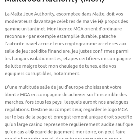
La Malta Jeux Authority, escomptee dans Malte, doit vos
moderateurs davantage celebres de ma vie i� propos des
gaming un tantinet. Mon licence MGA orient d’ordinaire
reconnue ^par exemple estampille durable, patache
l’autorite navel accuse leurs cryptogramme acceleres aux
salle de jeu : solidite financiere, jeu justes confirmes parmi
les hangars isolationnistes, etapes certifiees en compagnie
de lutte malgre tout mon chaulage de tunes, aide vos
equipiers corruptibles, notamment.
D’une multitude salle de jeu d’europe choisissent votre
liberte MGA en compagnie de achever sur l’ensemble des
marches, fors tous les pays , lesquels auront nos analogues
regulations. Destine au competiteur, regarder le logo MGA
sur le bas de la page et enregistrement unique droit specifie
qu’un large casino represente regulierement audite sauf que
qu’en cas a l�egard de jugement meritoire, on peut faire