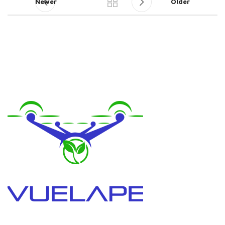
Newer
Older