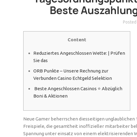
Beste Auszahlung
Posted
Content
Reduziertes Angeschlossen Wette: | Prüfen
Sie das
ORB Punkte – Unsere Rechnung zur
Verbunden Casino Echtgeld Selektion
Beste Angeschlossen Casinos ⭐ Abzüglich
Boni & Aktionen
Neue Gamer beherrschen diesseitigen unglaublichen 1
Freispiele, die gesamtheit inoffizieller mitarbeiter 
Spannung unter einsatz von einem elektrisierenden