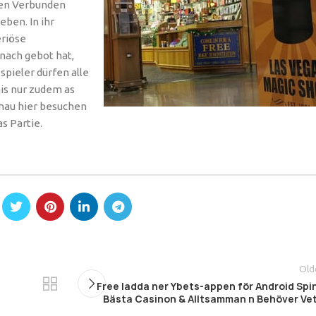
len Verbunden
eben. In ihr
eriöse
nach gebot hat,
pieler dürfen alle
nis nur zudem as
nau hier besuchen
s Partie.
Old
Free ladda ner Ybets-appen för Android Spi
Bästa Casinon & Alltsamman n Behöver Ve