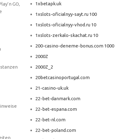
1xbetapk.uk
Play’n GO,
e
1xslots-oficialnyy-sayt.ru 100
1xslots-oficialnyy-vhod.ru 10
1xslots-zerkalo-skachat.ru 10
200-casino-deneme-bonus.com 1000
n
2000Z
nstanzen
2000Z_2
20betcasinoportugal.com
21-casino-uk.uk
22-bet-danmark.com
Hinweise
22-bet-espana.com
22-bet-nl.com
22-bet-poland.com
eiten