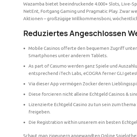
Wazamba bietet beeindruckende 4.000+ Slots, Live-Spi
NetEnt, Fortgang Gaming und Pragmatic Play. Zwar we
Aktionen – großzügige Willkommensboni, wöchentlicher
Reduziertes Angeschlossen Wet
Mobile Casinos offerte den bequemen Zugriff unter 
Smartphones unter anderem Tablets.
As part of Casumo werden ganz Spiele und Auszahlu
entsprechend iTech Labs, eCOGRA ferner GLI getest
Via dieser App vermögen Zocker deren Lieblingsspi
Diese forcieren nicht alleine Echtgeld Casinos & sind
Lizenzierte Echtgeld Casino zu tun sein zum them
freigeben.
Die Registration within unserem ein besten Echtgel
Schaut man zigeunern angewandten Online Spielotheken