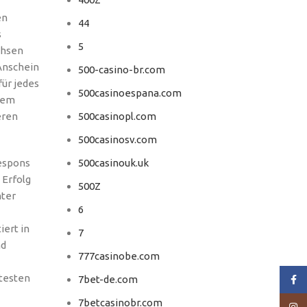
en
44
s
5
chsen
 Anschein
500-casino-br.com
für jedes
500casinoespana.com
erem
eren
500casinopl.com
500casinosv.com
respons
500casinouk.uk
 Erfolg
500Z
nter
6
ert in
7
nd
777casinobe.com
testen
7bet-de.com
Face
7betcasinobr.com