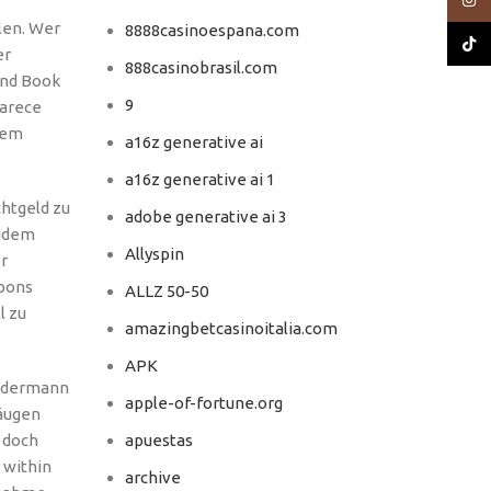
Insta
len. Wer
8888casinoespana.com
TikTo
er
888casinobrasil.com
end Book
9
parece
rem
a16z generative ai
a16z generative ai 1
chtgeld zu
adobe generative ai 3
zudem
Allyspin
r
spons
ALLZ 50-50
l zu
amazingbetcasinoitalia.com
APK
jedermann
apple-of-fortune.org
eäugen
 doch
apuestas
 within
archive