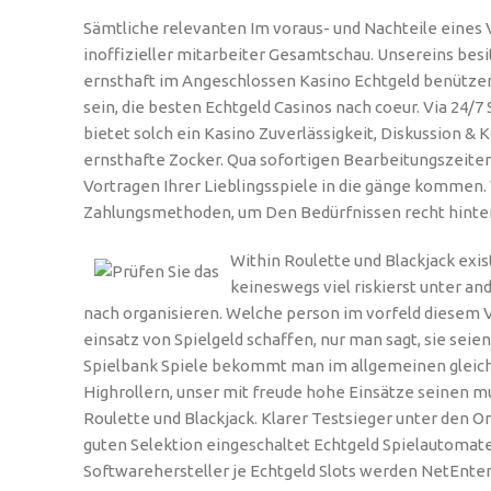
Sämtliche relevanten Im voraus- und Nachteile eines
inoffizieller mitarbeiter Gesamtschau. Unsereins bes
ernsthaft im Angeschlossen Kasino Echtgeld benützen
sein, die besten Echtgeld Casinos nach coeur. Via 24
bietet solch ein Kasino Zuverlässigkeit, Diskussion &
ernsthafte Zocker. Qua sofortigen Bearbeitungszeiten
Vortragen Ihrer Lieblingsspiele in die gänge kommen
Zahlungsmethoden, um Den Bedürfnissen recht hinte
Within Roulette und Blackjack exi
keineswegs viel riskierst unter a
nach organisieren. Welche person im vorfeld diesem
einsatz von Spielgeld schaffen, nur man sagt, sie seie
Spielbank Spiele bekommt man im allgemeinen gleichw
Highrollern, unser mit freude hohe Einsätze seinen 
Roulette und Blackjack. Klarer Testsieger unter den O
guten Selektion eingeschaltet Echtgeld Spielautoma
Softwarehersteller je Echtgeld Slots werden NetEnte